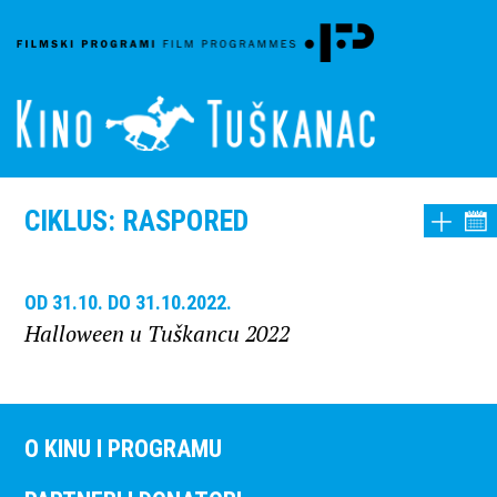
CIKLUS: RASPORED
OD 31.10. DO 31.10.2022.
Halloween u Tuškancu 2022
O KINU I PROGRAMU