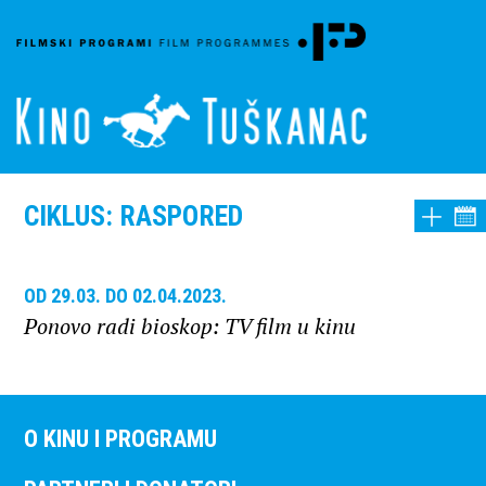
CIKLUS: RASPORED
OD 29.03. DO 02.04.2023.
Ponovo radi bioskop: TV film u kinu
O KINU I PROGRAMU