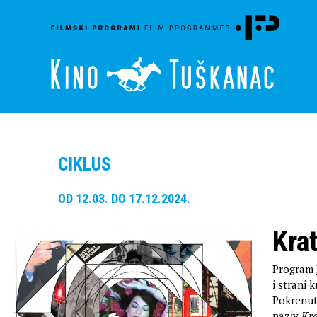
CIKLUS
OD 12.03. DO 17.12.2024.
Kra
Program
i strani 
Pokrenut
naziv
Kra