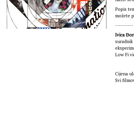
Popis te
možete p
----------
Ivica Đor
suradnik 
eksperim
Low Fi v
Cijena ul
Svi filmo