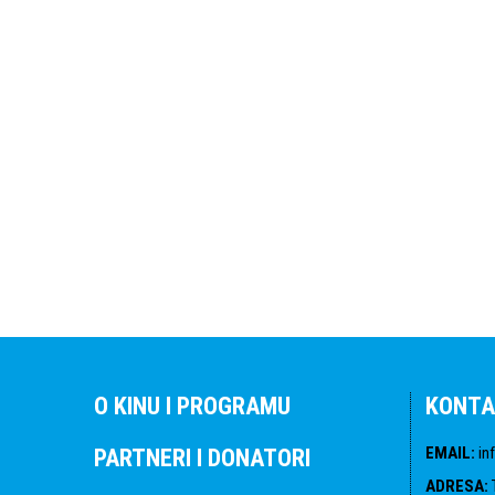
O KINU I PROGRAMU
KONTA
EMAIL
:
in
PARTNERI I DONATORI
ADRESA
: