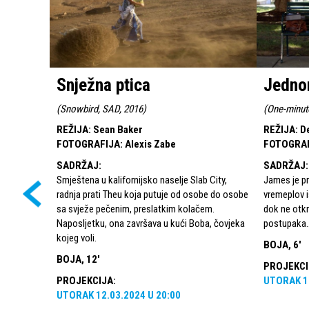
Snježna ptica
Jedno
(
Snowbird, SAD, 2016
)
(
One-minut
REŽIJA
:
Sean Baker
REŽIJA
:
D
FOTOGRAFIJA
:
Alexis Zabe
FOTOGRA
SADRŽAJ
:
SADRŽAJ
:
Smještena u kalifornijsko naselje Slab City,
James je pr
radnja prati Theu koja putuje od osobe do osobe
vremeplov i
sa svježe pečenim, preslatkim kolačem.
dok ne otkr
Naposljetku, ona završava u kući Boba, čovjeka
postupaka..
kojeg voli.
BOJA, 6'
BOJA, 12'
PROJEKCI
PROJEKCIJA
:
UTORAK
1
UTORAK
12.03.2024
U
20:00