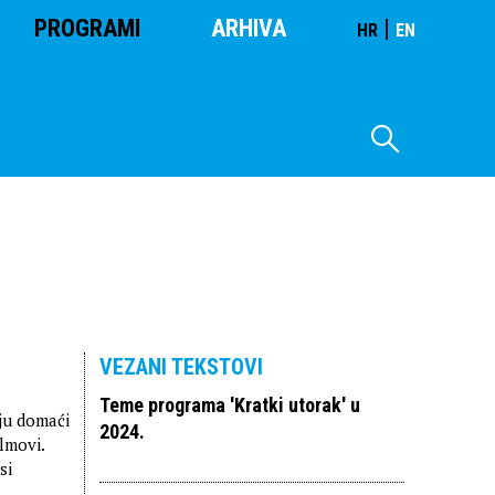
PROGRAMI
ARHIVA
|
HR
EN
VEZANI TEKSTOVI
Teme programa 'Kratki utorak' u
ju domaći
2024.
lmovi.
si