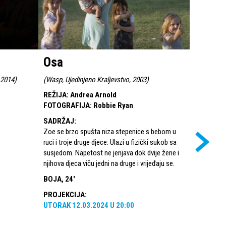
Osa
Djevo
 2014
)
(
Wasp, Ujedinjeno Kraljevstvo, 2003
)
(
100% na o
REŽIJA
:
Andrea Arnold
REŽIJA
:
N
FOTOGRAFIJA
:
Robbie Ryan
FOTOGRA
Uno, Masa
SADRŽAJ
:
Zoe se brzo spušta niza stepenice s bebom u
SADRŽAJ
ruci i troje druge djece. Ulazi u fizički sukob sa
Muškarac i 
susjedom. Napetost ne jenjava dok dvije žene i
bi bili sig
njihova djeca viču jedni na druge i vrijeđaju se.
se i prepuš
BOJA, 24'
C/B, 11'
PROJEKCIJA
:
PROJEKC
UTORAK
12.03.2024
U
20:00
UTORAK