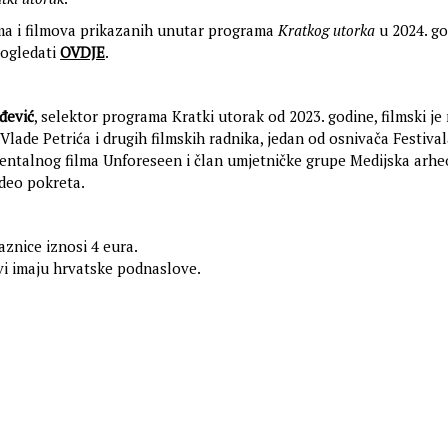
ma i filmova prikazanih unutar programa
Kratkog utorka
u 2024. go
ogledati
OVDJE
.
đević
, selektor programa Kratki utorak od 2023. godine, filmski je
Vlade Petrića i drugih filmskih radnika, jedan od osnivača Festiva
entalnog filma Unforeseen i član umjetničke grupe Medijska arheo
ideo pokreta.
aznice iznosi 4 eura.
vi imaju hrvatske podnaslove.