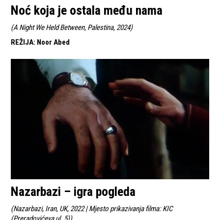
Noć koja je ostala među nama
(
A Night We Held Between, Palestina, 2024
)
REŽIJA
:
Noor Abed
Nazarbazi – igra pogleda
(
Nazarbazi, Iran, UK, 2022 | Mjesto prikazivanja filma: KIC
(Preradovićeva ul. 5)
)