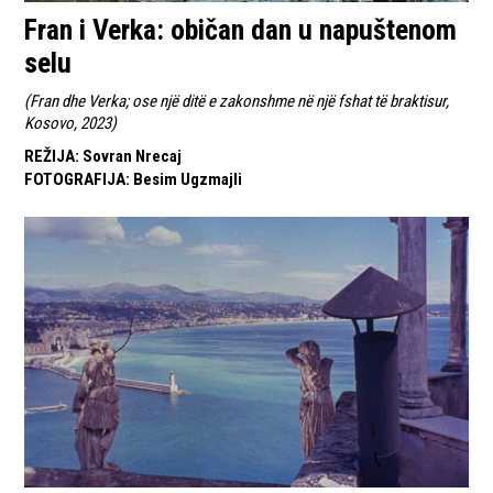
Fran i Verka: običan dan u napuštenom
selu
(
Fran dhe Verka; ose një ditë e zakonshme në një fshat të braktisur,
Kosovo, 2023
)
REŽIJA
:
Sovran Nrecaj
FOTOGRAFIJA
:
Besim Ugzmajli