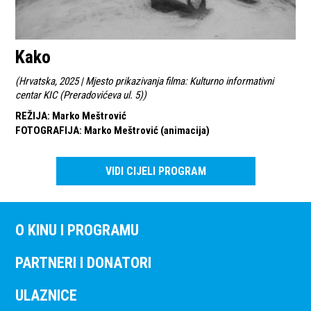
Kako
(
Hrvatska, 2025 | Mjesto prikazivanja filma: Kulturno informativni
centar KIC (Preradovićeva ul. 5)
)
REŽIJA
:
Marko Meštrović
FOTOGRAFIJA
:
Marko Meštrović (animacija)
VIDI CIJELI PROGRAM
O KINU I PROGRAMU
PARTNERI I DONATORI
ULAZNICE