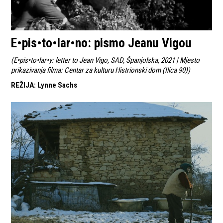
E•pis•to•lar•no: pismo Jeanu Vigou
(
E•pis•to•lar•y: letter to Jean Vigo, SAD, Španjolska, 2021 | Mjesto
prikazivanja filma: Centar za kulturu Histrionski dom (Ilica 90)
)
REŽIJA
:
Lynne Sachs