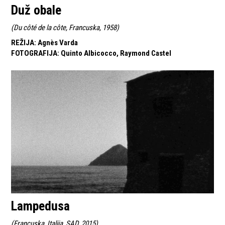
Duž obale
(
Du côté de la côte, Francuska, 1958
)
REŽIJA
:
Agnès Varda
FOTOGRAFIJA
:
Quinto Albicocco, Raymond Castel
Lampedusa
(
Francuska, Italija, SAD, 2015
)