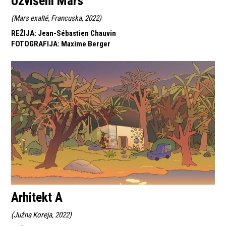
Uzvišeni Mars
(
Mars exalté, Francuska, 2022
)
REŽIJA
:
Jean-Sébastien Chauvin
FOTOGRAFIJA
:
Maxime Berger
Arhitekt A
(
Južna Koreja, 2022
)