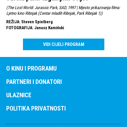
(
The Lost World: Jurassic Park, SAD, 1997 | Mjesto prikazivanja filma:
Ljetno kino Ribnjak (Centar mladih Ribnjak, Park Ribnjak 1)
)
REŽIJA
:
Steven Spielberg
FOTOGRAFIJA
:
Janusz Kamiński
VIDI CIJELI PROGRAM
O KINU I PROGRAMU
PARTNERI I DONATORI
ULAZNICE
POLITIKA PRIVATNOSTI