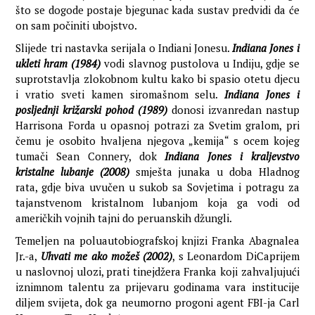
što se dogode postaje bjegunac kada sustav predvidi da će
on sam počiniti ubojstvo.
Slijede tri nastavka serijala o Indiani Jonesu.
Indiana Jones i
ukleti hram (1984)
vodi slavnog pustolova u Indiju, gdje se
suprotstavlja zlokobnom kultu kako bi spasio otetu djecu
i vratio sveti kamen siromašnom selu.
Indiana Jones i
posljednji križarski pohod (1989)
donosi izvanredan nastup
Harrisona Forda u opasnoj potrazi za Svetim gralom, pri
čemu je osobito hvaljena njegova „kemija“ s ocem kojeg
tumači Sean Connery, dok
Indiana Jones i kraljevstvo
kristalne lubanje (2008)
smješta junaka u doba Hladnog
rata, gdje biva uvučen u sukob sa Sovjetima i potragu za
tajanstvenom kristalnom lubanjom koja ga vodi od
američkih vojnih tajni do peruanskih džungli.
Temeljen na poluautobiografskoj knjizi Franka Abagnalea
Jr.-a,
Uhvati me ako možeš (2002)
, s Leonardom DiCaprijem
u naslovnoj ulozi, prati tinejdžera Franka koji zahvaljujući
iznimnom talentu za prijevaru godinama vara institucije
diljem svijeta, dok ga neumorno progoni agent FBI-ja Carl