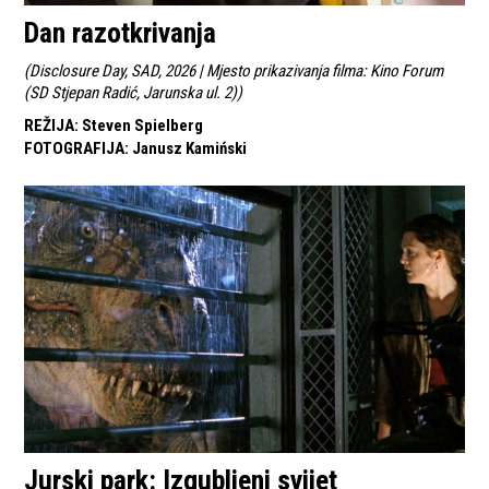
Dan razotkrivanja
(
Disclosure Day, SAD, 2026 | Mjesto prikazivanja filma: Kino Forum
(SD Stjepan Radić, Jarunska ul. 2)
)
REŽIJA
:
Steven Spielberg
FOTOGRAFIJA
:
Janusz Kamiński
Jurski park: Izgubljeni svijet