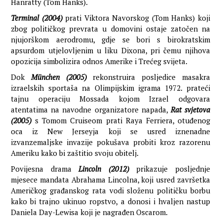
Hanratty (Tom Hanks).
Terminal (2004)
prati Viktora Navorskog (Tom Hanks) koji
zbog političkog prevrata u domovini ostaje zatočen na
njujorškom aerodromu, gdje se bori s birokratskim
apsurdom utjelovljenim u liku Dixona, pri čemu njihova
opozicija simbolizira odnos Amerike i Trećeg svijeta.
Dok
München (2005)
rekonstruira posljedice masakra
izraelskih sportaša na Olimpijskim igrama 1972. prateći
tajnu operaciju Mossada kojom Izrael odgovara
atentatima na navodne organizatore napada,
Rat svjetova
(2005)
s Tomom Cruiseom prati Raya Ferriera, otuđenog
oca iz New Jerseyja koji se usred iznenadne
izvanzemaljske invazije pokušava probiti kroz razorenu
Ameriku kako bi zaštitio svoju obitelj.
Povijesna drama
Lincoln (2012)
prikazuje posljednje
mjesece mandata Abrahama Lincolna, koji usred završetka
Američkog građanskog rata vodi složenu političku borbu
kako bi trajno ukinuo ropstvo, a donosi i hvaljen nastup
Daniela Day-Lewisa koji je nagrađen Oscarom.