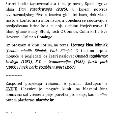
Susret ljudi i izvanzemaljaca tema je novog Spielbergova
filma
Dan razotkrivanja (2026)
, u kojem potvrda
izvanzemaljskog života izaziva globalni kaos, dok vlade
nastoje kontrolirati informacije, a pojedinci se suočavaju s
posljedicama istine koja mijenja sudbinu čovječanstva. U
filmu glume Emily Blunt, Josh O'Connor, Colin Firth, Eve
Hewson i Colman Domingo.
Uz program u kinu Forum, na terasi
Ljetnog kina Ribnjak
(Centar mladih Ribnjak, Park Ribnjak 1)
tijekom srpnja
moguće je pogledati još četiri naslova:
Otimači izgubljenog
kovčega (1981)
,
E.T. – izvanzemaljac (1982)
,
Jurski park
(1993)
i
Jurski park: Izgubljeni svijet (1997)
.
-----------
Raspored projekcija
Tuškanca u gostima
dostupan je
OVDJE
. Ulaznice je moguće kupiti na blagajni kina
domaćina sat vremena prije početka projekcije, kao i
online
putem platforme
ulaznice.hr
.