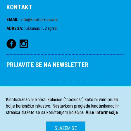
KONTAKT
EMAIL
:
info@kinotuskanac.hr
ADRESA
:
Tuškanac 1, Zagreb
PRIJAVITE SE NA NEWSLETTER
Kinotuskanac.hr koristi kolačiće ("cookies") kako bi vam pružili
bolje korisničko iskustvo. Nastavkom pregleda kinotuskanac.hr
stranica slažete se sa korištenjem kolačića.
Više informacija
SLAŽEM SE
HR
EN