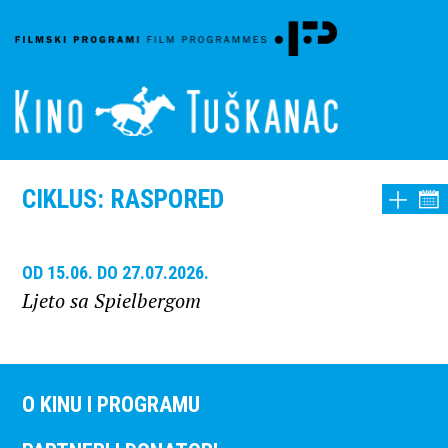
CIKLUS: RASPORED
OD 15.06. DO 27.07.2026.
Ljeto sa Spielbergom
O KINU I PROGRAMU