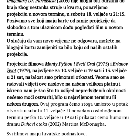
Imaginarij Dr. Parnasusa
(2009) nije mogla biti održana do
kraja zbog nestanka struje u kvartu, ponavljamo
projekciju u novom terminu, u subotu 18. veljače u 21:15.
Pozivamo sve koji imaju karte od ranije projekcije da
slobodno s tom ulaznicom dođu pogledati film u novom
terminu.
U slučaju da vam novo vrijeme ne odgovara, možete na
blagajni kartu zamijeniti za bilo koju od naših ostalih
projekcija.
Projekcije filmova
Monty Python i Sveti Gral
(1975) i
Brianov
život
(1979), najavljene za 10. veljače u 19 sati i 13. veljače
u 21 sat, nažalost smo primorani otkazati. Veoma smo se
radovali vidjeti ove naslove na našem velikom platnu i
iskreno nam je žao što to uslijed nepredviđenih okolnosti
nećemo moći ostvariti, bilo u najavljenom terminu ili
nekom drugom.
Ovaj program ćemo stoga umjesto u petak
otvoriti u subotu 11. veljače. U nenadano oslobođenom
terminu petka 10. veljače u 19 sati prikazat ćemo humornu
dramu
Duhovi otoka
(2002) Martina McDonagha.
Svi filmovi imaju hrvatske podnaslove.