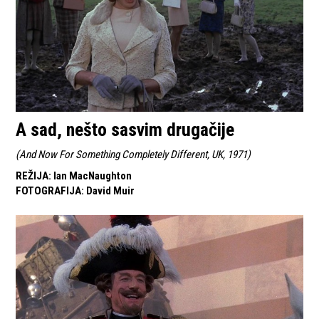
A sad, nešto sasvim drugačije
(
And Now For Something Completely Different, UK, 1971
)
REŽIJA
:
Ian MacNaughton
FOTOGRAFIJA
:
David Muir