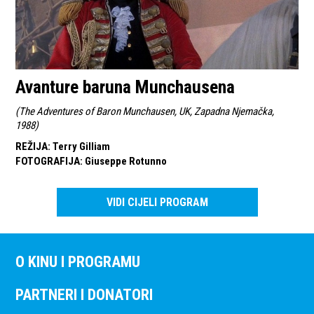
Avanture baruna Munchausena
(
The Adventures of Baron Munchausen, UK, Zapadna Njemačka,
1988
)
REŽIJA
:
Terry Gilliam
FOTOGRAFIJA
:
Giuseppe Rotunno
VIDI CIJELI PROGRAM
O KINU I PROGRAMU
PARTNERI I DONATORI