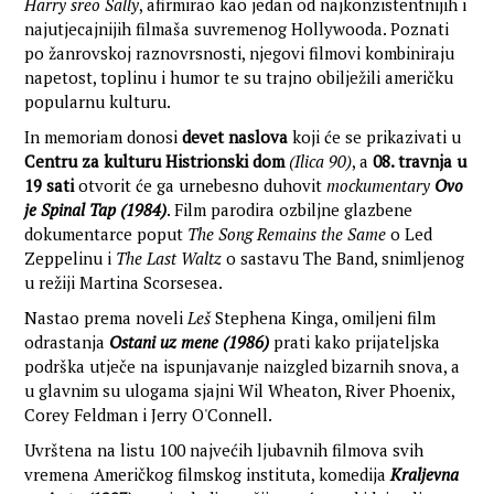
Harry sreo Sally
, afirmirao kao jedan od najkonzistentnijih i
najutjecajnijih filmaša suvremenog Hollywooda. Poznati
po žanrovskoj raznovrsnosti, njegovi filmovi kombiniraju
napetost, toplinu i humor te su trajno obilježili američku
popularnu kulturu.
In memoriam donosi
devet naslova
koji će se prikazivati u
Centru za kulturu Histrionski dom
(Ilica 90)
, a
08. travnja u
19 sati
otvorit će ga urnebesno duhovit
mockumentary
Ovo
je Spinal Tap
(1984)
. Film parodira ozbiljne glazbene
dokumentarce poput
The Song Remains the Same
o Led
Zeppelinu i
The Last Waltz
o sastavu The Band, snimljenog
u režiji Martina Scorsesea.
Nastao prema noveli
Leš
Stephena Kinga, omiljeni film
odrastanja
Ostani uz mene (1986)
prati kako prijateljska
podrška utječe na ispunjavanje naizgled bizarnih snova, a
u glavnim su ulogama sjajni Wil Wheaton, River Phoenix,
Corey Feldman i Jerry O'Connell.
Uvrštena na listu 100 najvećih ljubavnih filmova svih
vremena Američkog filmskog instituta, komedija
Kraljevna