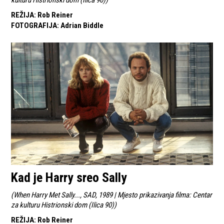
REŽIJA
:
Rob Reiner
FOTOGRAFIJA
:
Adrian Biddle
Kad je Harry sreo Sally
(
When Harry Met Sally..., SAD, 1989 | Mjesto prikazivanja filma: Centar
za kulturu Histrionski dom (Ilica 90)
)
REŽIJA
:
Rob Reiner