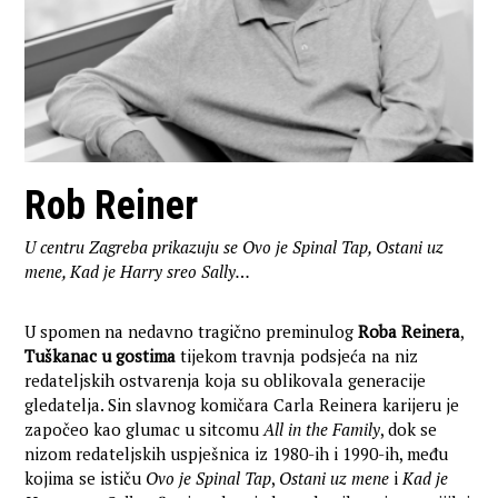
Rob Reiner
U centru Zagreba prikazuju se Ovo je Spinal Tap, Ostani uz
mene, Kad je Harry sreo Sally…
U spomen na nedavno tragično preminulog
Roba Reinera
,
Tuškanac u gostima
tijekom travnja podsjeća na niz
redateljskih ostvarenja koja su oblikovala generacije
gledatelja. Sin slavnog komičara Carla Reinera karijeru je
započeo kao glumac u sitcomu
All in the Family
, dok se
nizom redateljskih uspješnica iz 1980-ih i 1990-ih, među
kojima se ističu
Ovo je Spinal Tap
,
Ostani uz mene
i
Kad je