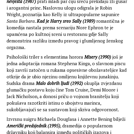
nevjesta (1987)
prati mladi par čiju sreću prekidaju zli gusar
i arogantni princ. Naslovnu ulogu odigrala je Robin
Wright, poznatija kao Kelly iz ultrapopularne sapunice
Santa Barbara
.
Kad je Harry sreo Sally (1989)
romantična je
komedija nastala prema scenariju Nore Ephron te je
upamćena po kultnoj sceni u restoranu gdje Sally
demonstrira razliku između pravog i glumljenog ženskog
orgazma.
Psihološki triler s elementima horora
Misery (1990)
još je
jedna adaptacija romana Stephena Kinga, o slavnom piscu
koji završi zatočen u rukama opsesivne obožavateljice kad
otkrije da je ubio njezinu omiljenu književnu junakinju.
Sudska drama
Malo dobrih ljudi (1992)
okuplja zvjezdanu
glumačku postavu koju čine Tom Cruise, Demi Moore i
Jack Nicholson, a donosi priču o vojnom branitelju koji
pokušava razotkriti istinu o ubojstvu marinca,
sukobljavajući se sa sustavom koji skriva odgovornost.
Izvrsnu suigru Michaela Douglasa i Annette Bening bilježi
Američki predsjednik (1995)
, dramedija o popularnom
državniku koji balansira između političkih izazova i