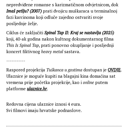
nepredviđene romanse s karizmatičnom odvjetnicom, dok
Imaš petlju? (2007)
prati dvojicu muškaraca u terminalnoj
fazi karcinoma koji odluče zajedno ostvariti svoje
posljednje želje.
Ciklus će zaključiti
Spinal Tap II: Kraj se nastavlja (2025)
koji, 40-ak godina nakon kultnog dokumentarnog filma
This Is Spinal Tap
, prati ponovno okupljanje i posljednji
koncert fiktivnog
heavy metal
sastava.
-----------
Raspored projekcija
Tuškanca u gostima
dostupan je
OVDJE
.
Ulaznice je moguće kupiti na blagajni kina domaćina sat
vremena prije početka projekcije, kao i
online
putem
platforme
ulaznice.hr
.
Redovna cijena ulaznice iznosi 4 eura.
Svi filmovi imaju hrvatske podnaslove.