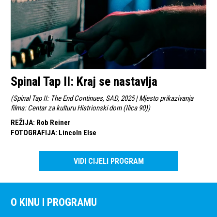
Spinal Tap II: Kraj se nastavlja
(
Spinal Tap II: The End Continues, SAD, 2025 | Mjesto prikazivanja
filma: Centar za kulturu Histrionski dom (Ilica 90)
)
REŽIJA
:
Rob Reiner
FOTOGRAFIJA
:
Lincoln Else
VIDI CIJELI PROGRAM
O KINU I PROGRAMU