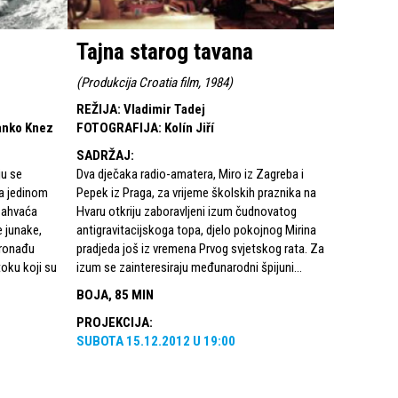
Tajna starog tavana
(
Produkcija Croatia film, 1984
)
REŽIJA
:
Vladimir Tadej
anko Knez
FOTOGRAFIJA
:
Kolín Jiří
SADRŽAJ
:
ju se
Dva dječaka radio-amatera, Miro iz Zagreba i
ma jedinom
Pepek iz Praga, za vrijeme školskih praznika na
zahvaća
Hvaru otkriju zaboravljeni izum čudnovatog
e junake,
antigravitacijskoga topa, djelo pokojnog Mirina
pronađu
pradjeda još iz vremena Prvog svjetskog rata. Za
toku koji su
izum se zainteresiraju međunarodni špijuni...
BOJA, 85 MIN
PROJEKCIJA
:
SUBOTA
15.12.2012
U
19:00