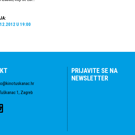
JA
:
.12.2012
U
19:00
KT
PRIJAVITE SE NA
NEWSLETTER
fo@kinotuskanac.hr
Tuškanac 1, Zagreb