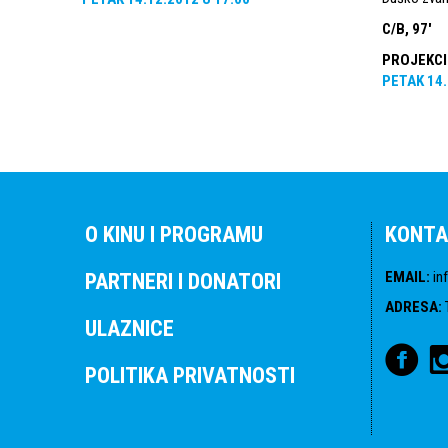
C/B, 97'
PROJEKCI
PETAK
14
O KINU I PROGRAMU
KONTA
EMAIL
:
in
PARTNERI I DONATORI
ADRESA
:
ULAZNICE
POLITIKA PRIVATNOSTI