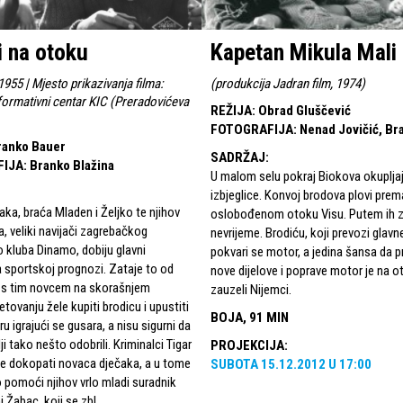
i na otoku
Kapetan Mikula Mali
1955 | Mjesto prikazivanja filma:
(
produkcija Jadran film, 1974
)
formativni centar KIC (Preradovićeva
REŽIJA
:
Obrad Gluščević
FOTOGRAFIJA
:
Nenad Jovičić, Br
ranko Bauer
SADRŽAJ
:
FIJA
:
Branko Blažina
U malom selu pokraj Biokova okuplja
izbjeglice. Konvoj brodova plovi pre
čaka, braća Mladen i Željko te njihov
oslobođenom otoku Visu. Putem ih 
ica, veliki navijači zagrebačkog
nevrijeme. Brodiću, koji prevozi glavn
kluba Dinamo, dobiju glavni
pokvari se motor, a jedina šansa da 
 sportskoj prognozi. Zataje to od
nove dijelove i poprave motor je na o
er s tim novcem na skorašnjem
zauzeli Nijemci.
tovanju žele kupiti brodicu i upustiti
BOJA, 91 MIN
u igrajući se gusara, a nisu sigurni da
lji tako nešto odobrili. Kriminalci Tigar
PROJEKCIJA
:
 se dokopati novaca dječaka, a u tome
SUBOTA
15.12.2012
U
17:00
o pomoći njihov vrlo mladi suradnik
 Žabac, koji se zbl...