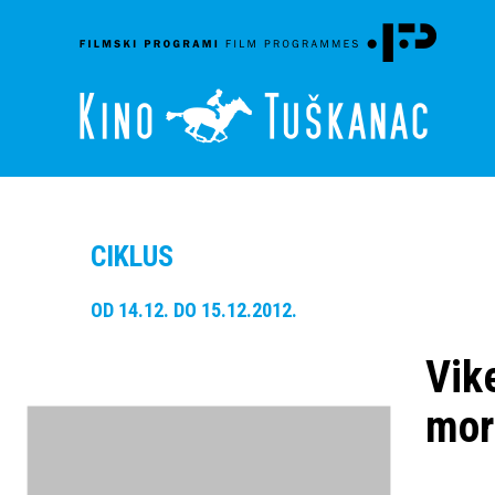
CIKLUS
OD 14.12. DO 15.12.2012.
Vik
mor