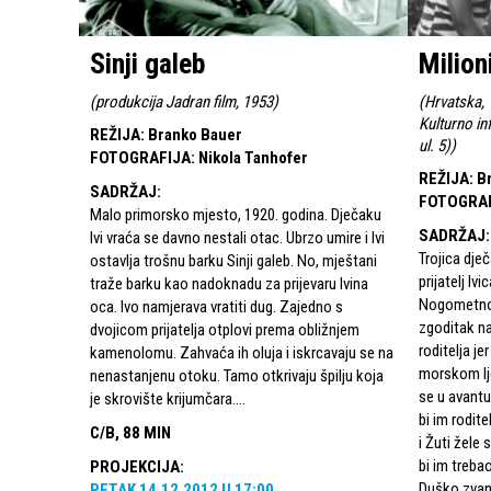
Sinji galeb
Milion
(
produkcija Jadran film, 1953
)
(
Hrvatska, 
Kulturno in
REŽIJA
:
Branko Bauer
ul. 5)
)
FOTOGRAFIJA
:
Nikola Tanhofer
REŽIJA
:
B
SADRŽAJ
:
FOTOGRA
Malo primorsko mjesto, 1920. godina. Dječaku
SADRŽAJ
:
Ivi vraća se davno nestali otac. Ubrzo umire i Ivi
Trojica dje
ostavlja trošnu barku Sinji galeb. No, mještani
prijatelj Iv
traže barku kao nadoknadu za prijevaru Ivina
Nogometno 
oca. Ivo namjerava vratiti dug. Zajedno s
zgoditak na
dvojicom prijatelja otplovi prema obližnjem
roditelja j
kamenolomu. Zahvaća ih oluja i iskrcavaju se na
morskom lje
nenastanjenu otoku. Tamo otkrivaju špilju koja
se u avantur
je skrovište krijumčara....
bi im rodite
C/B, 88 MIN
i Žuti žele
bi im treba
PROJEKCIJA
:
Duško zvani
PETAK
14.12.2012
U
17:00