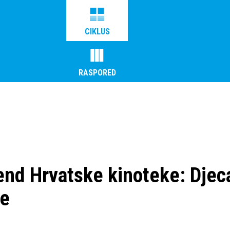
CIKLUS
RASPORED
end Hrvatske kinoteke: Djeca
e