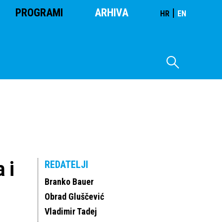
PROGRAMI
ARHIVA
|
HR
EN
 i
REDATELJI
Branko Bauer
Obrad Gluščević
Vladimir Tadej