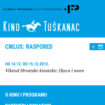
CIKLUS: RASPORED
OD 14.12. DO 15.12.2012.
Vikend Hrvatske kinoteke: Djeca i more
O KINU I PROGRAMU