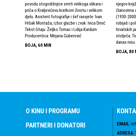
povodu stogodišnjice smrti velikoga slikara i
njegov knjiž
priča o Kraljevićevu kratkom životu i velikom
članovima o
djelu. Asistent fotografije i šef rasvjete: Ivan
(1930-2000)
Hršak Montaža, izbor glazbe i zvuk: Ivica Drnić
robijaš i po
Tekst čitaju: Željko Tomac i Lidija Kardum
hrvatskih ja
Producentica: Mirjana Guberović
stoljeća. T
danas nisu 
BOJA, 60 MIN
BOJA, 80 
O KINU I PROGRAMU
KONTA
EMAIL
:
in
PARTNERI I DONATORI
ADRESA
: