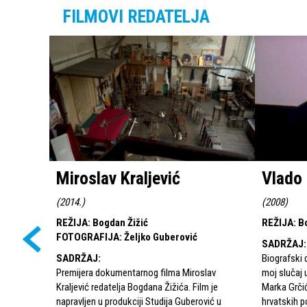
FILMOVI REDATELJA
Miroslav Kraljević
Vlado 
(
2014.
)
(
2008
)
REŽIJA
:
Bogdan Žižić
REŽIJA
:
B
FOTOGRAFIJA
:
Željko Guberović
SADRŽAJ
:
SADRŽAJ
:
Biografski
Premijera dokumentarnog filma Miroslav
moj slučaj u
Kraljević redatelja Bogdana Žižića. Film je
Marka Grčić
napravljen u produkciji Studija Guberović u
hrvatskih p