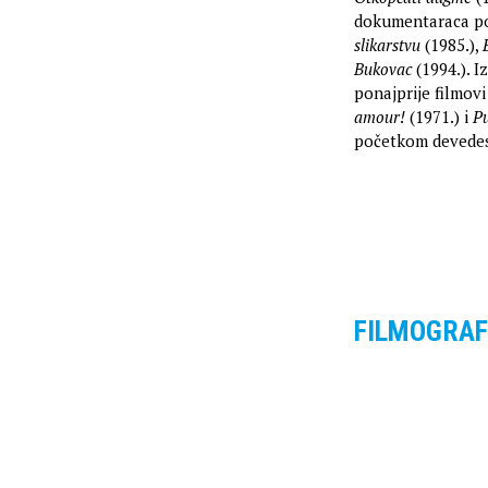
dokumentaraca po
slikarstvu
(1985.),
Bukovac
(1994.). I
ponajprije filmov
amour!
(1971.) i
P
početkom devedese
FILMOGRAF