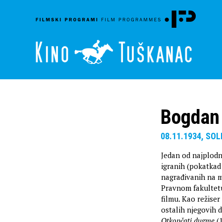
Bogdan 
08.11.1934, SOL
Jedan od najplodn
igranih (pokatkad
nagrađivanih na m
Pravnom fakultetu
filmu. Kao režise
ostalih njegovih 
Otkopčati dugme
(1