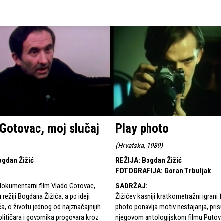
Gotovac, moj slučaj
Play photo
(
Hrvatska, 1989
)
ogdan Žižić
REŽIJA
:
Bogdan Žižić
FOTOGRAFIJA
:
Goran Trbuljak
 dokumentarni film Vlado Gotovac,
SADRŽAJ
:
 režiji Bogdana Žižića, a po ideji
Žižićev kasniji kratkometražni igrani 
a, o životu jednog od najznačajnijih
photo ponavlja motiv nestajanja, pris
olitičara i govornika progovara kroz
njegovom antologijskom filmu Putova