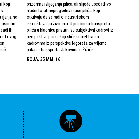
af koji
prizorima izlijeganja pilića, ali slijede upečatljivo
automehani
a u
hladni totali nepregledna mase pilića, koji
Međutim, I
ajanja ne
otkrivaju da se radi o industrijskom
ambijentom 
otisnutim
iskorištavanju životinja. U prizorima transporta
domovinu. 
adi ili,
pilića u klaonicu prisutni su subjektivni kadrovi iz
Njemicom. 
ijost ovog
perspektive pilića, koji sliče subjektivnim
razmirice 
kon
kadrovima iz perspektive logoraša za vrijeme
godina na
nič...
prikaza transporta vlakovima u Žižiće...
gastarbajte
Bogdan Žiž
BOJA, 35 MM, 16'
BOJA, 35