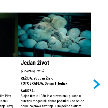
Jedan život
Rani 
(
Hrvatska, 1985
)
(
Hrvatska,
REŽIJA
:
Bogdan Žižić
REŽIJA
:
B
FOTOGRAFIJA
:
Goran Trbuljak
FOTOGRA
SADRŽAJ
:
SADRŽAJ
film Play
Sjajan film iz 1980-ih o pretvaranju purana u
Jugoslaven
utan u
puretinu mogao bi i danas poslužiti kao oruđe
Njemačkoj,
nje. Ovaj
borbe za prava životinja. Film počne slatkim
svom zavič