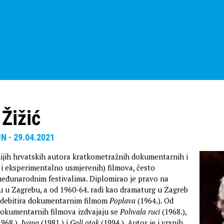
Žižić
IN - 29.04.2021
ijih hrvatskih autora kratkometražnih dokumentarnih i
 i eksperimentalno usmjerenih) filmova, često
eđunarodnim festivalima. Diplomirao je pravo na
 u Zagrebu, a od 1960-64. radi kao dramaturg u Zagreb
r debitira dokumentarnim filmom
Poplava
(1964.). Od
dokumentarnih filmova izdvajaju se
Pohvala ruci
(1968.),
968.),
Ivana
(1981.) i
Goli otok
(1994.). Autor je i vrsnih