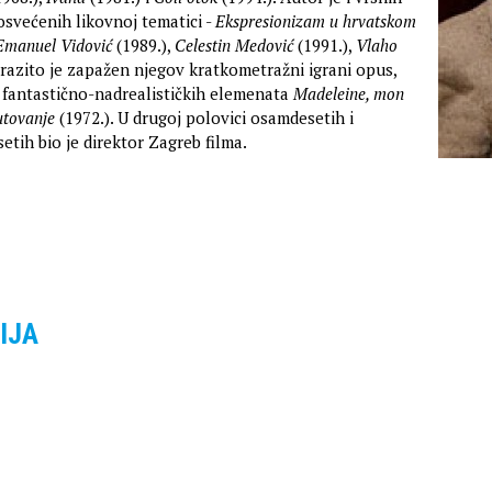
svećenih likovnoj tematici -
Ekspresionizam u hrvatskom
Emanuel Vidović
(1989.),
Celestin Medović
(1991.),
Vlaho
zrazito je zapažen njegov kratkometražni igrani opus,
i fantastično-nadrealističkih elemenata
Madeleine, mon
utovanje
(1972.). U drugoj polovici osamdesetih i
tih bio je direktor Zagreb filma.
IJA