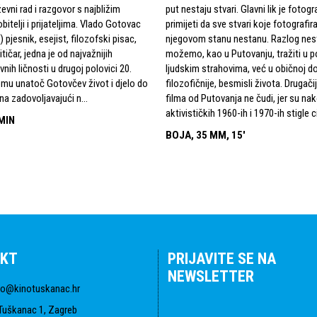
evni rad i razgovor s najbližim
put nestaju stvari. Glavni lik je fotogr
bitelji i prijateljima. Vlado Gotovac
primijeti da sve stvari koje fotografir
 pjesnik, esejist, filozofski pisac,
njegovom stanu nestanu. Razlog nest
litičar, jedna je od najvažnijih
možemo, kao u Putovanju, tražiti u p
vnih ličnosti u drugoj polovici 20.
ljudskim strahovima, već u običnoj dos
omu unatoč Gotovčev život i djelo do
filozofičnije, besmisli života. Drugač
na zadovoljavajući n...
filma od Putovanja ne čudi, jer su na
aktivističkih 1960-ih i 1970-ih stigle ci
MIN
BOJA, 35 MM, 15'
KT
PRIJAVITE SE NA
NEWSLETTER
fo@kinotuskanac.hr
Tuškanac 1, Zagreb