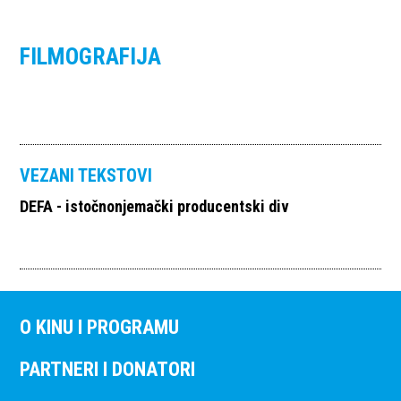
FILMOGRAFIJA
VEZANI TEKSTOVI
DEFA - istočnonjemački producentski div
O KINU I PROGRAMU
PARTNERI I DONATORI