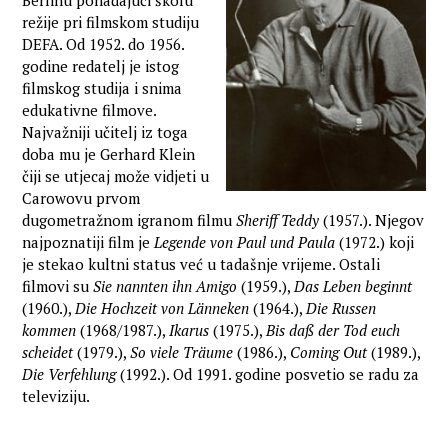
Berlinu pohađajući školu
režije pri filmskom studiju
DEFA. Od 1952. do 1956.
godine redatelj je istog
filmskog studija i snima
edukativne filmove.
Najvažniji učitelj iz toga
doba mu je Gerhard Klein
čiji se utjecaj može vidjeti u
Carowovu prvom
dugometražnom igranom filmu
Sheriff Teddy
(1957.). Njegov
najpoznatiji film je
Legende von Paul und Paula
(1972.) koji
je stekao kultni status već u tadašnje vrijeme. Ostali
filmovi su
Sie nannten ihn Amigo
(1959.),
Das Leben beginnt
(1960.),
Die Hochzeit von Länneken
(1964.),
Die Russen
kommen
(1968/1987.),
Ikarus
(1975.),
Bis daß der Tod euch
scheidet
(1979.),
So viele Träume
(1986.),
Coming Out
(1989.),
Die Verfehlung
(1992.). Od 1991. godine posvetio se radu za
televiziju.