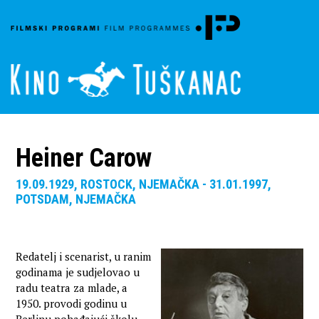
Heiner Carow
19.09.1929, ROSTOCK, NJEMAČKA - 31.01.1997,
POTSDAM, NJEMAČKA
Redatelj i scenarist, u ranim
godinama je sudjelovao u
radu teatra za mlade, a
1950. provodi godinu u