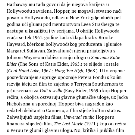
Hathaway mu tada govori da je njegova karijera u
Hollywoodu završena. Hopper, ne mogavši stvarno naći
posao u Hollywoodu, odlazi u New York gdje idućih pet
godina uči glumu pod mentorstvom Leea Strasberga te
nastupa u kazalištu i tv serijama. U okrilje Hollywooda
vraća se tek 1961. godine kada sklapa brak s Brooke
Hayward, kćerkom hollywoodskog producenta i glumice
Margaret Sullavan. Zahvaljujući njenu prijateljstvu s
Johnom Wayneom dobiva manju ulogu u
Sinovima Katie
Elder
(The Sons of Katie Elder, 1965.) te slijede i ostale
(
Cool Hand Luke
, 1967.;
Hang 'Em High
, 1968.). U to vrijeme
posredovanjem supruge upoznaje Petera Fondu s kojim
razvija ideju za film te zajedno s Terryem Southernom te
pišu scenarij za
Goli u sedlu
(Easy Rider, 1969.) koji Hopper
režira, a obojica ostvaruju glavne glumačke uloge, uz Jacka
Nicholsona u sporednoj. Hopper biva nagrađen kao
redatelj debitant u Cannesu, a film stječe kultan status.
Zahvaljujući uspjehu filma,
Universal studio
Hopperu
financira slijedeći film,
The Last Movie
(1971.) koji on režira
u Peruu te glumi i glavnu ulogu. No, kritika i publika film