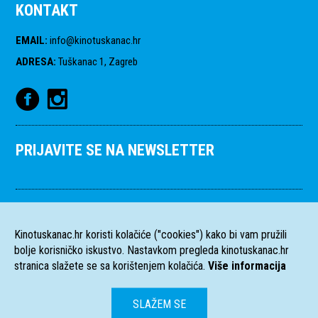
KONTAKT
EMAIL
:
info@kinotuskanac.hr
ADRESA
:
Tuškanac 1, Zagreb
PRIJAVITE SE NA NEWSLETTER
Kinotuskanac.hr koristi kolačiće ("cookies") kako bi vam pružili
bolje korisničko iskustvo. Nastavkom pregleda kinotuskanac.hr
stranica slažete se sa korištenjem kolačića.
Više informacija
SLAŽEM SE
HR
EN