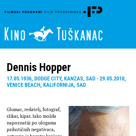
Dennis Hopper
17.05.1936, DODGE CITY, KANZAS, SAD - 29.05.2010,
VENICE BEACH, KALIFORNIJA, SAD
Glumac, redatelj, fotograf,
slikar, kipar. Iako možda
napoznatiji po ulogama
psihotičnih negativaca,