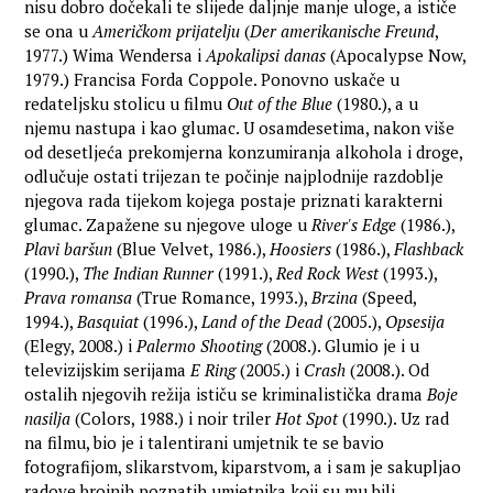
nisu dobro dočekali te slijede daljnje manje uloge, a ističe
se ona u
Američkom prijatelju
(
Der amerikanische Freund
,
1977.) Wima Wendersa i
Apokalipsi danas
(Apocalypse Now,
1979.) Francisa Forda Coppole. Ponovno uskače u
redateljsku stolicu u filmu
Out of the Blue
(1980.), a u
njemu nastupa i kao glumac. U osamdesetima, nakon više
od desetljeća prekomjerna konzumiranja alkohola i droge,
odlučuje ostati trijezan te počinje najplodnije razdoblje
njegova rada tijekom kojega postaje priznati karakterni
glumac. Zapažene su njegove uloge u
River's Edge
(1986.),
Plavi baršun
(Blue Velvet, 1986.),
Hoosiers
(1986.),
Flashback
(1990.),
The Indian Runner
(1991.),
Red Rock West
(1993.),
Prava romansa
(True Romance, 1993.),
Brzina
(Speed,
1994.),
Basquiat
(1996.),
Land of the Dead
(2005.),
Opsesija
(Elegy, 2008.) i
Palermo Shooting
(2008.). Glumio je i u
televizijskim serijama
E Ring
(2005.) i
Crash
(2008.). Od
ostalih njegovih režija ističu se kriminalistička drama
Boje
nasilja
(Colors, 1988.) i noir triler
Hot Spot
(1990.). Uz rad
na filmu, bio je i talentirani umjetnik te se bavio
fotografijom, slikarstvom, kiparstvom, a i sam je sakupljao
radove brojnih poznatih umjetnika koji su mu bili