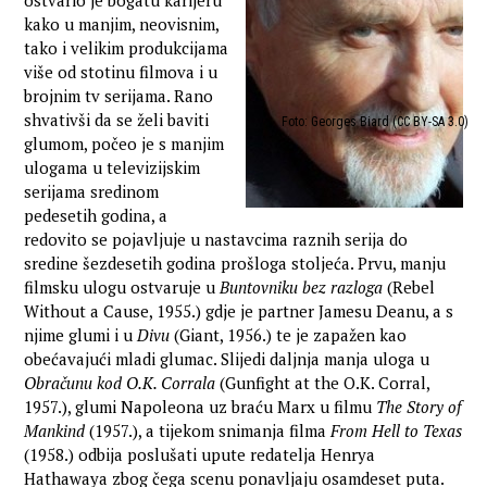
ostvario je bogatu karijeru
kako u manjim, neovisnim,
tako i velikim produkcijama
više od stotinu filmova i u
brojnim tv serijama. Rano
shvativši da se želi baviti
Foto: Georges Biard (CC BY-SA 3.0)
glumom, počeo je s manjim
ulogama u televizijskim
serijama sredinom
pedesetih godina, a
redovito se pojavljuje u nastavcima raznih serija do
sredine šezdesetih godina prošloga stoljeća. Prvu, manju
filmsku ulogu ostvaruje u
Buntovniku bez razloga
(Rebel
Without a Cause, 1955.) gdje je partner Jamesu Deanu, a s
njime glumi i u
Divu
(Giant, 1956.) te je zapažen kao
obećavajući mladi glumac. Slijedi daljnja manja uloga u
Obračunu kod O.K. Corrala
(Gunfight at the O.K. Corral,
1957.), glumi Napoleona uz braću Marx u filmu
The Story of
Mankind
(1957.), a tijekom snimanja filma
From Hell to Texas
(1958.) odbija poslušati upute redatelja Henrya
Hathawaya zbog čega scenu ponavljaju osamdeset puta.