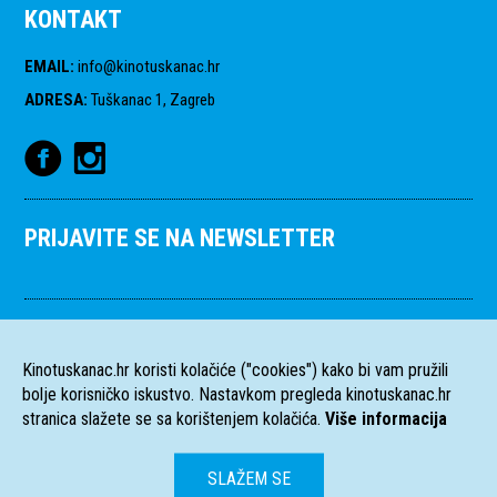
KONTAKT
EMAIL
:
info@kinotuskanac.hr
ADRESA
:
Tuškanac 1, Zagreb
PRIJAVITE SE NA NEWSLETTER
Kinotuskanac.hr koristi kolačiće ("cookies") kako bi vam pružili
bolje korisničko iskustvo. Nastavkom pregleda kinotuskanac.hr
stranica slažete se sa korištenjem kolačića.
Više informacija
SLAŽEM SE
HR
EN