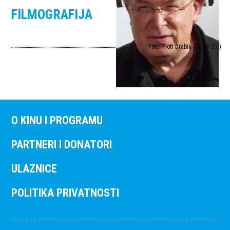
FILMOGRAFIJA
Foto: Piotr Drabik (CC BY 2.0)
O KINU I PROGRAMU
PARTNERI I DONATORI
ULAZNICE
POLITIKA PRIVATNOSTI