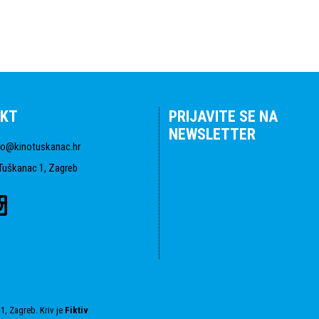
KT
PRIJAVITE SE NA
NEWSLETTER
fo@kinotuskanac.hr
Tuškanac 1, Zagreb
1, Zagreb. Kriv je
Fiktiv