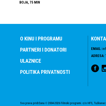
BOJA, 75 MIN
O KINU I PROGRAMU
KONTA
EMAIL
:
in
PARTNERI I DONATORI
ADRESA
:
ULAZNICE
POLITIKA PRIVATNOSTI
Sva prava pridržana
2004-2026 Filmski programi. c/o HFS, Tuškanac 
©