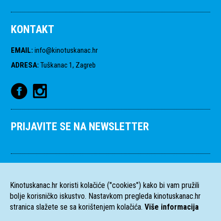
KONTAKT
EMAIL
:
info@kinotuskanac.hr
ADRESA
:
Tuškanac 1, Zagreb
PRIJAVITE SE NA NEWSLETTER
Kinotuskanac.hr koristi kolačiće ("cookies") kako bi vam pružili
bolje korisničko iskustvo. Nastavkom pregleda kinotuskanac.hr
stranica slažete se sa korištenjem kolačića.
Više informacija