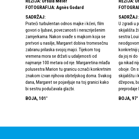
REŽIJA
:
Ursula Meier
REŽIJA
:
U
FOTOGRAFIJA
:
Agnès Godard
FOTOGRA
SADRŽAJ
:
SADRŽAJ
:
Prateći turbulentan odnos majke i kćeri, film
U zgradi u
govori o ljubavi, povezanosti i nerazriješenim
skijališta ž
zamjerkama. Nakon svađe s majkom koja se
sestra Louis
pretvori u nasilje, Margaret dobiva tromesečnu
neodgovorna
zabranu prilaska svojoj majci. Tijekom tog
konkretniji 
vremena mora se držati u udaljenosti od
da joj ni do
najmanje 100 metara od nje. Margaretina mlađa
ga nikad ni
polusestra Marion tu granicu označi konkretnim
oboje. On s
znakom izvan njihova obiteljskog doma. Svakog
skijalištu i
dana, Margaret se pojavljuje na toj granici kako
džepova, ba
bi sestru podučavala glazbi.
preprodaje l
BOJA, 101'
BOJA, 97'