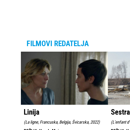
FILMOVI REDATELJA
Linija
Sestra
(
La ligne, Francuska, Belgija, Švicarska, 2022
)
(
L'enfant d