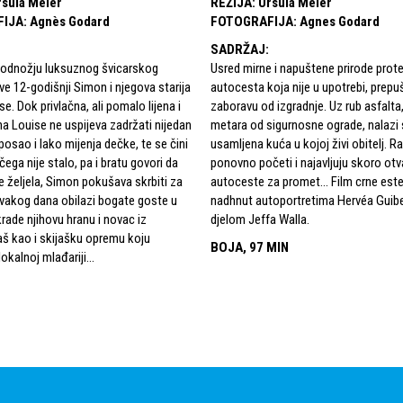
rsula Meier
REŽIJA
:
Ursula Meier
FIJA
:
Agnès Godard
FOTOGRAFIJA
:
Agnes Godard
SADRŽAJ
:
 podnožju luksuznog švicarskog
Usred mirne i napuštene prirode prot
ive 12-godišnji Simon i njegova starija
autocesta koja nije u upotrebi, prep
e. Dok privlačna, ali pomalo lijena i
zaboravu od izgradnje. Uz rub asfalt
 Louise ne uspijeva zadržati nijedan
metara od sigurnosne ograde, nalazi
posao i lako mijenja dečke, te se čini
usamljena kuća u kojoj živi obitelj. R
 čega nije stalo, pa i bratu govori da
ponovno početi i najavljuju skoro otv
je željela, Simon pokušava skrbiti za
autoceste za promet... Film crne este
vakog dana obilazi bogate goste u
nadhnut autoportretima Hervéa Guibe
 krade njihovu hranu i novac iz
djelom Jeffa Walla.
š kao i skijašku opremu koju
BOJA, 97 MIN
okalnoj mlađariji...