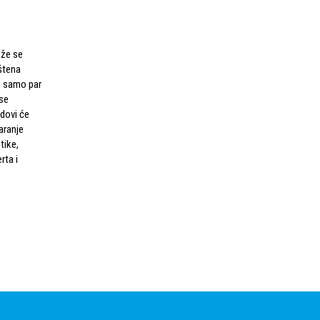
eže se
uštena
a, samo par
 se
adovi će
aranje
tike,
rta i