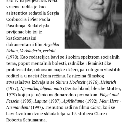
kao tv najavljivačica. Neko
vrijeme radila je kao
asistentica redatelja Sergia
Corbuccija i Pier Paola
Pasolinija. Redateljski
prvijenac bio joj je
kratkometražni
dokumentarni film
Angelika
Urban, Verkäuferin, verlobt
(1970). Kao redateljica bavi se širokim spektrom socijalnih
tema, poput mentalnih bolesti, radničke i feminističke
problematike, odnosom majke i kćeri, pa i ulogom vlastitih
roditelja u nacističkom režimu. Iz njezina filmskog
stvaralaštva izdvajaju se
Shirins Hochzeit
(1976),
Heinrich
(1977),
Njemačka, blijeda mati
(Deutschland, bleiche Mutter,
1979) koji ju je učinio međunarodno poznatom;
Flügel und
Fesseln
(1985),
Laputa
(1987),
Apfelbäume
(1992),
Mein Herz -
Niemandem!
(1997). Trenutno radi na filmu
Clara
, koji se
bavi životom dvoje skladatelja iz 19. stoljeća Clare i
Roberta Schumanna.