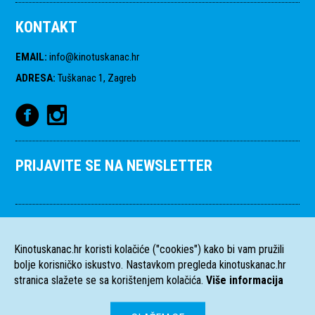
KONTAKT
EMAIL
:
info@kinotuskanac.hr
ADRESA
:
Tuškanac 1, Zagreb
PRIJAVITE SE NA NEWSLETTER
Kinotuskanac.hr koristi kolačiće ("cookies") kako bi vam pružili
bolje korisničko iskustvo. Nastavkom pregleda kinotuskanac.hr
stranica slažete se sa korištenjem kolačića.
Više informacija