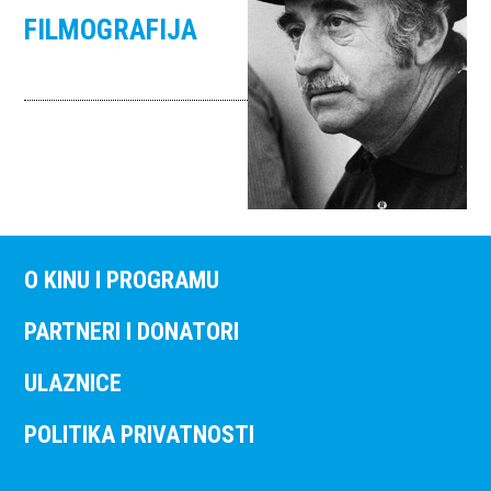
FILMOGRAFIJA
O KINU I PROGRAMU
PARTNERI I DONATORI
ULAZNICE
POLITIKA PRIVATNOSTI