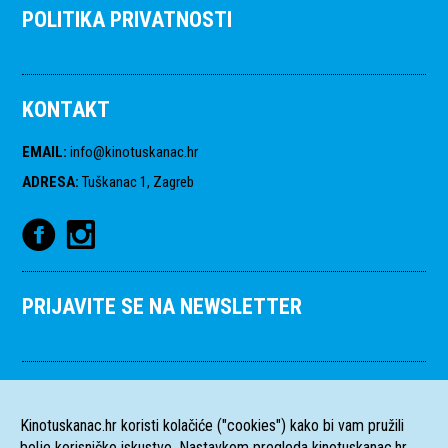
POLITIKA PRIVATNOSTI
KONTAKT
EMAIL
:
info@kinotuskanac.hr
ADRESA
:
Tuškanac 1, Zagreb
PRIJAVITE SE NA NEWSLETTER
Kinotuskanac.hr koristi kolačiće ("cookies") kako bi vam pružili
bolje korisničko iskustvo. Nastavkom pregleda kinotuskanac.hr