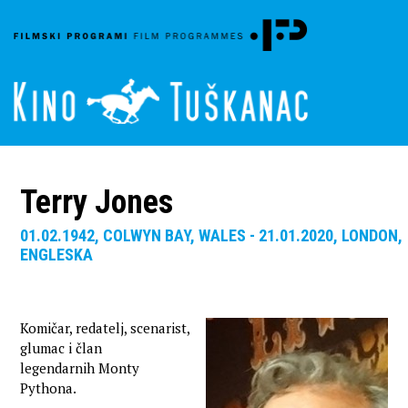
Terry Jones
01.02.1942, COLWYN BAY, WALES - 21.01.2020, LONDON,
ENGLESKA
Komičar, redatelj, scenarist,
glumac i član
legendarnih Monty
Pythona.