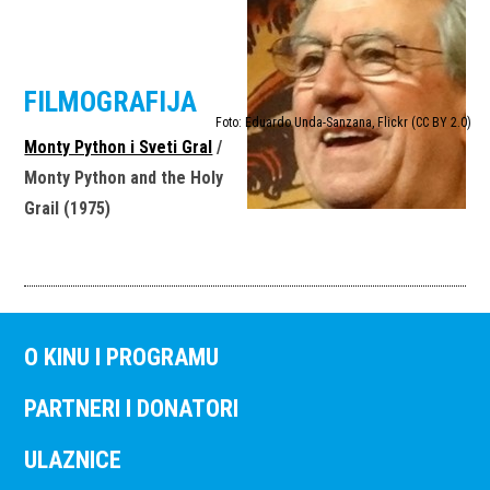
FILMOGRAFIJA
Foto: Eduardo Unda-Sanzana, Flickr (CC BY 2.0)
Monty Python i Sveti Gral
/
Monty Python and the Holy
Grail (1975)
O KINU I PROGRAMU
PARTNERI I DONATORI
ULAZNICE