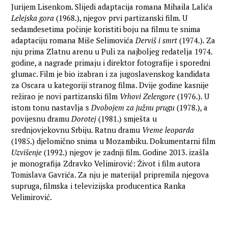
Jurijem Lisenkom. Slijedi adaptacija romana Mihaila Lalića
Lelejska gora
(1968.), njegov prvi partizanski film. U
sedamdesetima počinje koristiti boju na filmu te snima
adaptaciju romana Miše Selimovića
Derviš i smrt
(1974.). Za
nju prima Zlatnu arenu u Puli za najboljeg redatelja 1974.
godine, a nagrade primaju i direktor fotografije i sporedni
glumac. Film je bio izabran i za jugoslavenskog kandidata
za Oscara u kategoriji stranog filma. Dvije godine kasnije
režirao je novi partizanski film
Vrhovi Zelengore
(1976.). U
istom tonu nastavlja s
Dvobojem za južnu prugu
(1978.), a
povijesnu dramu
Dorotej
(1981.) smješta u
srednjovjekovnu Srbiju. Ratnu dramu
Vreme leoparda
(1985.) djelomično snima u Mozambiku. Dokumentarni film
Uzvišenje
(1992.) njegov je zadnji film. Godine 2013. izašla
je monografija Zdravko Velimirović: Život i film autora
Tomislava Gavrića. Za nju je materijal pripremila njegova
supruga, filmska i televizijska producentica Ranka
Velimirović.