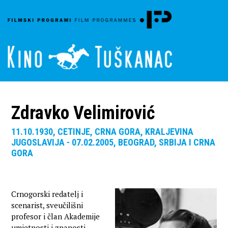
Zdravko Velimirović
11.10.1930, CETINJE, CRNA GORA, KRALJEVINA
JUGOSLAVIJA - 07.02.2005, BEOGRAD, SRBIJA I CRNA
GORA
Crnogorski redatelj i
scenarist, sveučilišni
profesor i član Akademije
umjetnosti i znanosti.