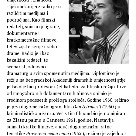
Tijekom karijere radio je u
različitim medijima i
područjima. Kao filmski
redatelj, snimao je igrane,
dokumentarne i
kratkometražne filmove,
televizijske serije i radio
drame. Radio je i kao
kazališni redatelj te
scenarist, odnosno
dramaturg u svim spomenutim medijima. Diplomirao je
režiju na beogradskoj Akademiji dramskih umjetnosti gdje
je kasnije bio profesor i šef katedre za filmsku režiju. Prve
od mnogobrojnih dokumentarnih filmova snimio je
sredinom pedesetih prošloga stoljeća. Godine 1960. režirao
je prvi dugometražni igrani film
Dan četrnaesti
(1960.) u
kriminalističkom žanru. Već s tim filmom bio je nominiran
za Zlatnu palmu u Cannesu 1961. godine. Nastavlja
snimati kratke filmove, a idući dugometražni, ratne
tematike
Provereno nema mina
(1965.), režirao je zajedno s