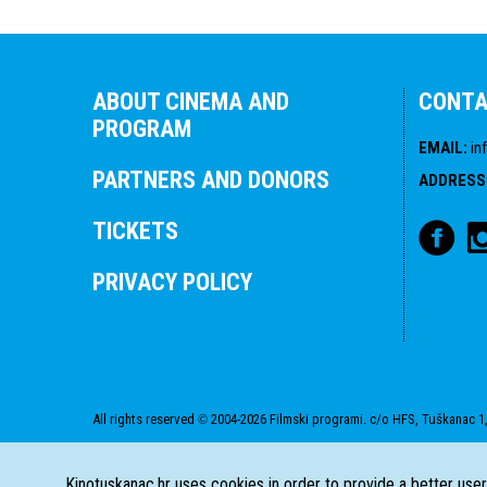
ABOUT CINEMA AND
CONT
PROGRAM
EMAIL
:
in
PARTNERS AND DONORS
ADDRESS
TICKETS
PRIVACY POLICY
All rights reserved
2004-2026 Filmski programi. c/o HFS, Tuškanac 1,
©
Kinotuskanac.hr uses cookies in order to provide a better use