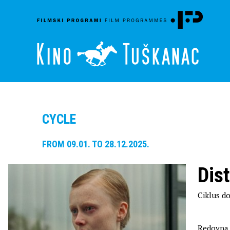
CYCLE
FROM 09.01. TO 28.12.2025.
Dis
Ciklus do
Redovna c