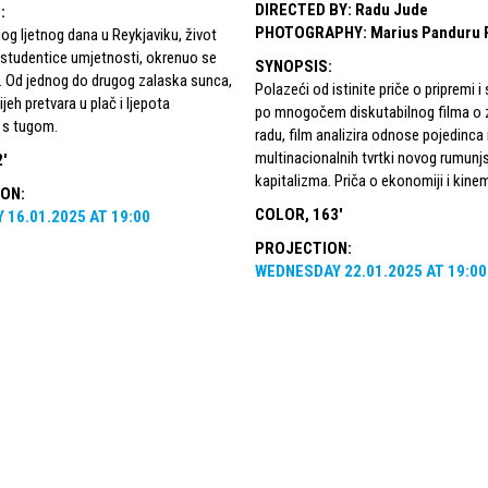
DIRECTED BY
:
Radu Jude
S
:
PHOTOGRAPHY
:
Marius Panduru 
g ljetnog dana u Reykjaviku, život
 studentice umjetnosti, okrenuo se
SYNOPSIS
:
. Od jednog do drugog zalaska sunca,
Polazeći od istinite priče o pripremi i
jeh pretvara u plač i ljepota
po mnogočem diskutabilnog filma o z
 s tugom.
radu, film analizira odnose pojedinca 
multinacionalnih tvrtki novog rumun
'
kapitalizma. Priča o ekonomiji i kinem
ION
:
COLOR, 163'
Y
16.01.2025
AT
19:00
PROJECTION
:
WEDNESDAY
22.01.2025
AT
19:00