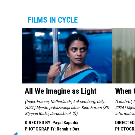
FILMS IN CYCLE
All We Imagine as Light
When t
(
India, France, Netherlands, Luksemburg, Italy,
(
Ljósbrot, 
2024 | Mjesto prikazivanja filma: Kino Forum (SD
2024 | Mjes
Stjepan Radić, Jarunska ul. 2)
)
informativn
DIRECTED BY
:
Payal Kapadia
DIRECTED
PHOTOGRAPHY
:
Ranabir Das
PHOTOGR