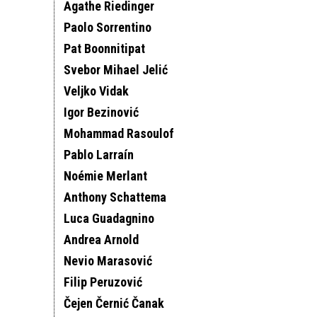
Agathe Riedinger
Paolo Sorrentino
Pat Boonnitipat
Svebor Mihael Jelić
Veljko Vidak
Igor Bezinović
Mohammad Rasoulof
Pablo Larraín
Noémie Merlant
Anthony Schattema
Luca Guadagnino
Andrea Arnold
Nevio Marasović
Filip Peruzović
Čejen Černić Čanak