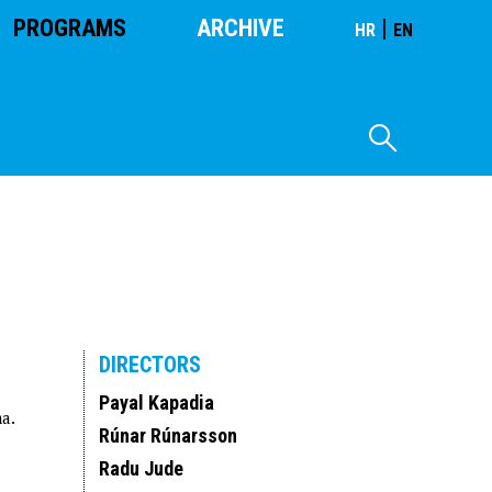
PROGRAMS
ARCHIVE
|
HR
EN
DIRECTORS
Payal Kapadia
ma.
Rúnar Rúnarsson
Radu Jude