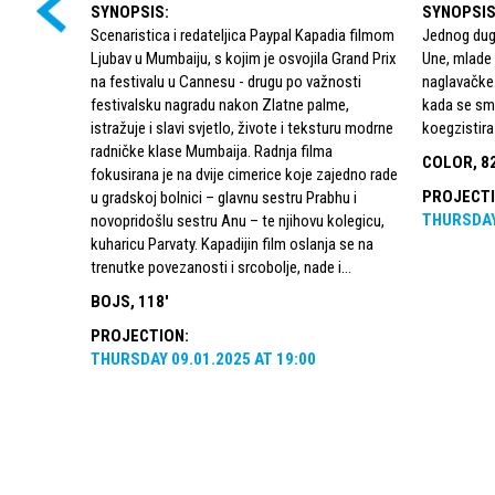
SYNOPSIS
:
SYNOPSI
Scenaristica i redateljica Paypal Kapadia filmom
Jednog dugo
Ljubav u Mumbaiju, s kojim je osvojila Grand Prix
Une, mlade
na festivalu u Cannesu - drugu po važnosti
naglavačke
festivalsku nagradu nakon Zlatne palme,
kada se smi
istražuje i slavi svjetlo, živote i teksturu modrne
koegzistira
radničke klase Mumbaija. Radnja filma
COLOR, 82
fokusirana je na dvije cimerice koje zajedno rade
PROJECT
u gradskoj bolnici – glavnu sestru Prabhu i
THURSDA
novopridošlu sestru Anu – te njihovu kolegicu,
kuharicu Parvaty. Kapadijin film oslanja se na
trenutke povezanosti i srcobolje, nade i...
BOJS, 118'
PROJECTION
:
THURSDAY
09.01.2025
AT
19:00