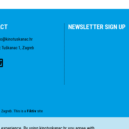
ACT
NEWSLETTER SIGN UP
fo@kinotuskanac.hr
:
Tuškanac 1, Zagreb
 Zagreb. This is a
Fiktiv
site
r experience. By using kinotuskanac.hr you agree with