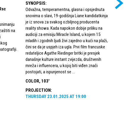
SYNOPSIS
:
SYNOPSI
Rsc
Odvažna, temperamentna, glasna i opsjednuta
Rođena u m
snovima o slavi, 19-godišnja Liane kandidatkinja
Parthenope
je iz snova za svakog ozbiljnog producenta
svoje mlado
 snimanju
reality showa. Kada napokon dobije priliku na
njegove m
aštiti na
audiciji za emisiju Miracle Island, u kojem 15
Redatelj P
i
mladih i zgodnih ljudi živi zajedno u kući na plaži,
nagrade O
jskog
čini se da je uspjeh iza ugla. Prvi film francuske
duboko ro
atografiji.
redateljice Agathe Riedinger britki je presjek
neobičnom 
današnje kulture instant zvijezda, društvenih
službenoj 
mreža i influencera, u kojoj biti viđen znači
COLOR, 1
postojati, a ispunjenost se ...
PROJECT
COLOR, 103'
THURSDA
PROJECTION
:
THURSDAY
23.01.2025
AT
19:00