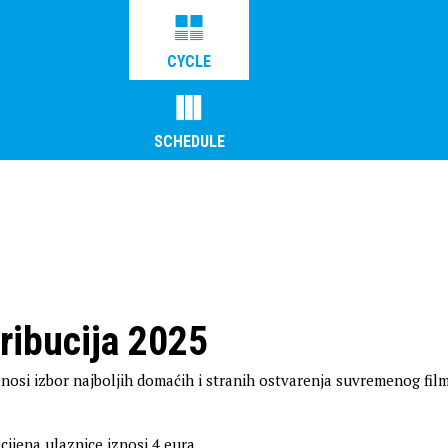
CYCLE
SCHEDULE
tribucija 2025
nosi izbor najboljih domaćih i stranih ostvarenja suvremenog fil
ijena ulaznice iznosi 4 eura.