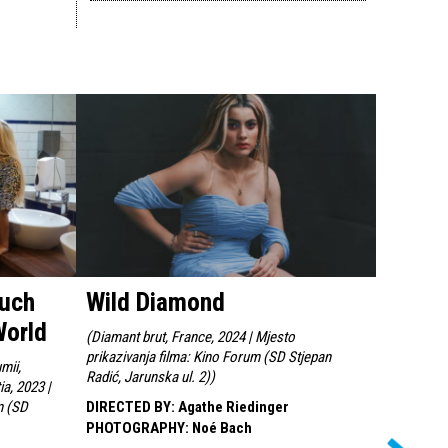
Much
Wild Diamond
Parth
World
(
Diamant brut, France, 2024 | Mjesto
(
Italy, Fra
prikazivanja filma: Kino Forum (SD Stjepan
Kulturno i
mii,
Radić, Jarunska ul. 2)
)
ul. 5)
)
a, 2023 |
m (SD
DIRECTED BY
:
Agathe Riedinger
DIRECTED
PHOTOGRAPHY
:
Noé Bach
PHOTOG