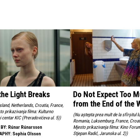
he Light Breaks
Do Not Expect Too 
from the End of the 
Island, Netherlands, Croatia, France,
to prikazivanja filma: Kulturno
(
Nu aștepta prea mult de la sfîrșitul lu
i centar KIC (Preradovićeva ul. 5)
)
Romania, Luksemburg, France, Croati
 BY
:
Rúnar Rúnarsson
Mjesto prikazivanja filma: Kino Foru
Stjepan Radić, Jarunska ul. 2)
)
APHY
:
Sophia Olsson