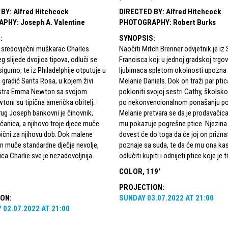
 BY
:
Alfred Hitchcock
DIRECTED BY
:
Alfred Hitchcock
APHY
:
Joseph A. Valentine
PHOTOGRAPHY
:
Robert Burks
S
:
SYNOPSIS
:
i sredovječni muškarac Charles
Naočiti Mitch Brenner odvjetnik je iz
g slijede dvojica tipova, odluči se
Francisca koji u jednoj gradskoj trgov
sigurno, te iz Philadelphije otputuje u
ljubimaca spletom okolnosti upozna
ki gradić Santa Rosa, u kojem živi
Melanie Daniels. Dok on traži par ptic
stra Emma Newton sa svojom
pokloniti svojoj sestri Cathy, školskoj 
wtoni su tipična američka obitelj:
po nekonvencionalnom ponašanju p
ug Joseph bankovni je činovnik,
Melanie pretvara se da je prodavačic
anica, a njihovo troje djece muče
mu pokazuje pogrešne ptice. Njezina
pični za njihovu dob. Dok malene
dovest će do toga da će joj on prizna
n muče standardne dječje nevolje,
poznaje sa suda, te da će mu ona kas
ca Charlie sve je nezadovoljnija
odlučiti kupiti i odnijeti ptice koje je tr
COLOR, 119'
PROJECTION
:
ION
:
SUNDAY
03.07.2022
AT
21:00
Y
02.07.2022
AT
21:00