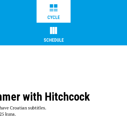
CYCLE
SCHEDULE
mer with Hitchcock
 have Croatian subtitles.
 25 kuna.