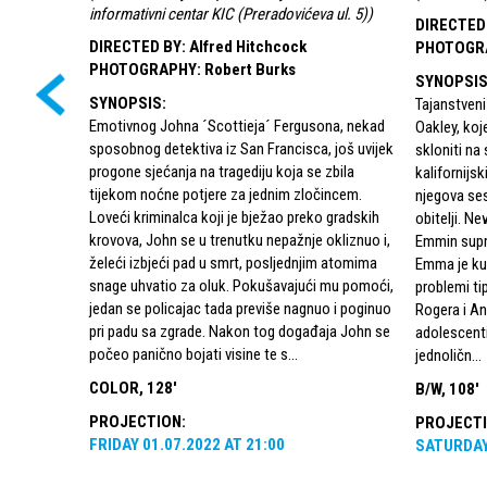
informativni centar KIC (Preradovićeva ul. 5)
)
DIRECTED
DIRECTED BY
:
Alfred Hitchcock
PHOTOGR
PHOTOGRAPHY
:
Robert Burks
SYNOPSI
SYNOPSIS
:
Tajanstven
Emotivnog Johna ´Scottieja´ Fergusona, nekad
Oakley, koje
sposobnog detektiva iz San Francisca, još uvijek
skloniti na 
progone sjećanja na tragediju koja se zbila
kalifornijs
tijekom noćne potjere za jednim zločincem.
njegova se
Loveći kriminalca koji je bježao preko gradskih
obitelji. Ne
krovova, John se u trenutku nepažnje okliznuo i,
Emmin supr
želeći izbjeći pad u smrt, posljednjim atomima
Emma je kuć
snage uhvatio za oluk. Pokušavajući mu pomoći,
problemi ti
jedan se policajac tada previše nagnuo i poginuo
Rogera i An
pri padu sa zgrade. Nakon tog događaja John se
adolescenti
počeo panično bojati visine te s...
jednoličn...
COLOR, 128'
B/W, 108'
PROJECTION
:
PROJECT
FRIDAY
01.07.2022
AT
21:00
SATURDA