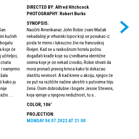
informativ
DIRECTED BY
:
Alfred Hitchcock
DIRECTED
PHOTOGRAPHY
:
Robert Burks
PHOTOG
SYNOPSIS
:
SYNOPSI
 San
Naočiti Amerikanac John Robie zvani Mačak
Privlačna M
ini kućnih
nekadašnji je vrhunski lopov koji se povukao iz
s lakoćom 
 bogatu
posla te mirno i luksuzno živi na francuskoj
koristeći 
a koje će
Rivijeri. Kad se u raskošnom hotelu počnu
povjerenje 
učiteljici,
događati krađe koje su izvedbama identične
Jednoga d
oznata
onima koje je on nekad izvodio, Robie shvati da
poduzeću u
a i namjerno
mora pronaći pravog krivca kako bi dokazao
otmjeni pl
 šala
vlastitu nevinost. A kad krene u akciju, njegov će
ona, buduć
ti kako ju
se put na različite načine ukrstiti s putovima triju
posljednjim
nije
žena. Osim dobrodušne i bogate Jessie Stevens,
već želi p
ažio. ...
koja vjeruje u njegovu nedužnost, tu s...
što ga Mar
COLOR, 106'
COLOR, 1
PROJECTION
:
PROJECT
MONDAY
04.07.2022
AT
21:00
TUESDAY