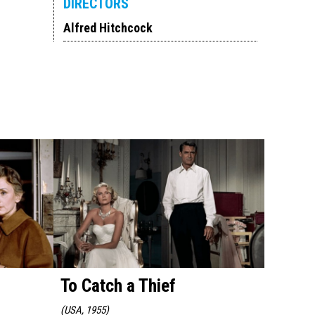
DIRECTORS
Alfred Hitchcock
To Catch a Thief
Marni
(
USA, 1955
)
(
USA, 1964 