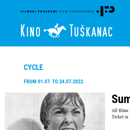
CYCLE
FROM 01.07. TO 24.07.2022.
Sum
All films
Ticket is