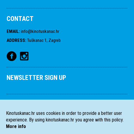
CONTACT
EMAIL
:
info@kinotuskanac.hr
ADDRESS
:
Tuškanac 1, Zagreb
NEWSLETTER SIGN UP
Kinotuskanac.hr uses cookies in order to provide a better user
experience. By using kinotuskanac.hr you agree with this policy.
More info