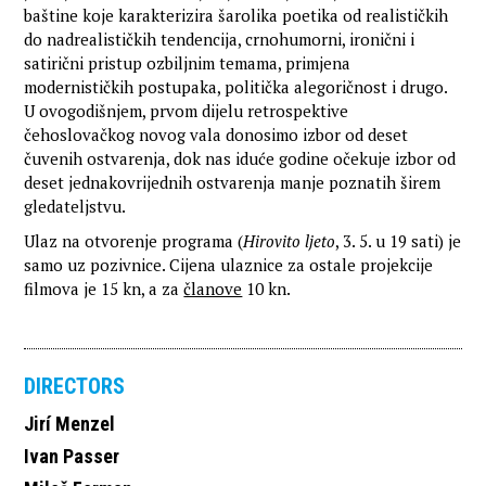
baštine koje karakterizira šarolika poetika od realističkih
do nadrealističkih tendencija, crnohumorni, ironični i
satirični pristup ozbiljnim temama, primjena
modernističkih postupaka, politička alegoričnost i drugo.
U ovogodišnjem, prvom dijelu retrospektive
čehoslovačkog novog vala donosimo izbor od deset
čuvenih ostvarenja, dok nas iduće godine očekuje izbor od
deset jednakovrijednih ostvarenja manje poznatih širem
gledateljstvu.
Ulaz na otvorenje programa (
Hirovito ljeto
, 3. 5. u 19 sati) je
samo uz pozivnice. Cijena ulaznice za ostale projekcije
filmova je 15 kn, a za
članove
10 kn.
DIRECTORS
Jirí Menzel
Ivan Passer