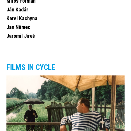
Miloš Forman
Ján Kadár
Karel Kachyna
Jan Němec
Jaromil Jireš
FILMS IN CYCLE