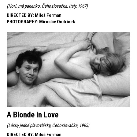
(
Horí, má panenko, Čehoslovačka, Italy, 1967
)
DIRECTED BY
:
Miloš Forman
PHOTOGRAPHY
:
Miroslav Ondrícek
A Blonde in Love
(
Lásky jedné plavovlásky, Čehoslovačka, 1965
)
DIRECTED BY
:
Miloš Forman