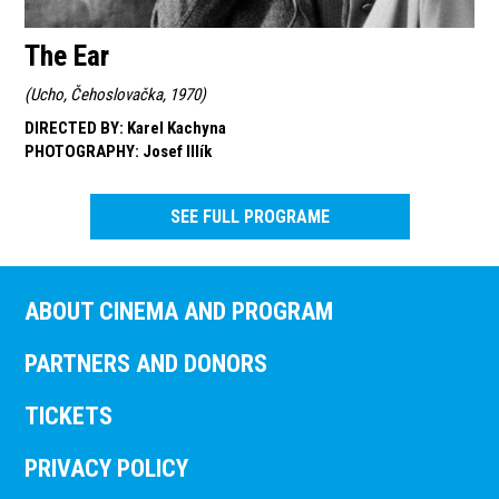
The Ear
(
Ucho, Čehoslovačka, 1970
)
DIRECTED BY
:
Karel Kachyna
PHOTOGRAPHY
:
Josef Illík
SEE FULL PROGRAME
ABOUT CINEMA AND PROGRAM
PARTNERS AND DONORS
TICKETS
PRIVACY POLICY