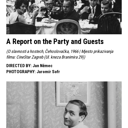
A Report on the Party and Guests
(
O slavnosti a hostech, Čehoslovačka, 1966 | Mjesto prikazivanja
filma: CineStar Zagreb (Ul. kneza Branimira 29)
)
DIRECTED BY
:
Jan Němec
PHOTOGRAPHY
:
Jaromír Sofr