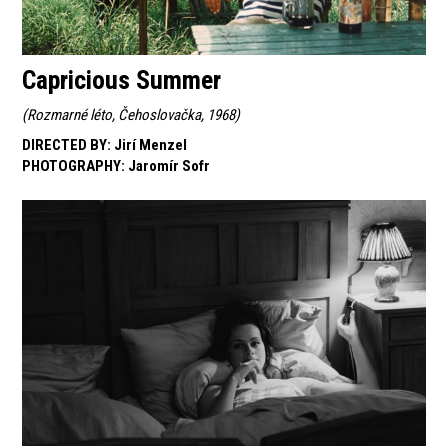
Capricious Summer
(
Rozmarné léto, Čehoslovačka, 1968
)
DIRECTED BY
:
Jirí Menzel
PHOTOGRAPHY
:
Jaromír Sofr