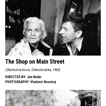
The Shop on Main Street
(
Obchod na korze, Čehoslovačka, 1965
)
DIRECTED BY
:
Ján Kadár
PHOTOGRAPHY
:
Vladimír Novotný