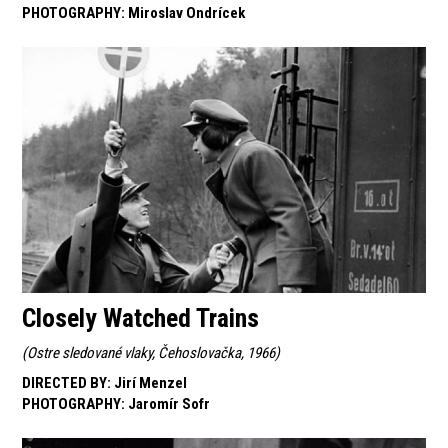
PHOTOGRAPHY
:
Miroslav Ondrícek
Closely Watched Trains
(
Ostre sledované vlaky, Čehoslovačka, 1966
)
DIRECTED BY
:
Jirí Menzel
PHOTOGRAPHY
:
Jaromír Sofr