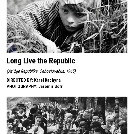
Long Live the Republic
(
At' žije Republika, Čehoslovačka, 1965
)
DIRECTED BY
:
Karel Kachyna
PHOTOGRAPHY
:
Jaromír Sofr