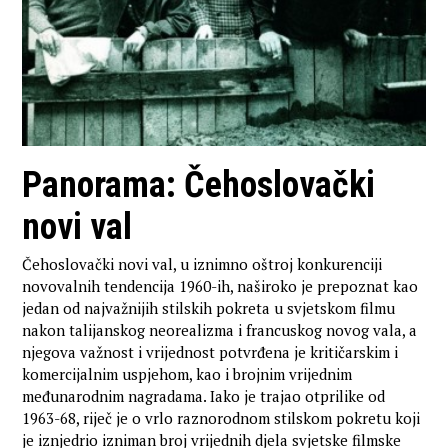
Panorama: Čehoslovački
novi val
Čehoslovački novi val, u iznimno oštroj konkurenciji
novovalnih tendencija 1960-ih, naširoko je prepoznat kao
jedan od najvažnijih stilskih pokreta u svjetskom filmu
nakon talijanskog neorealizma i francuskog novog vala, a
njegova važnost i vrijednost potvrđena je kritičarskim i
komercijalnim uspjehom, kao i brojnim vrijednim
međunarodnim nagradama. Iako je trajao otprilike od
1963-68, riječ je o vrlo raznorodnom stilskom pokretu koji
je iznjedrio izniman broj vrijednih djela svjetske filmske