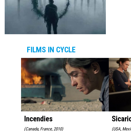
FILMS IN CYCLE
Incendies
Sicari
(
Canada, France, 2010
)
(
USA, Mexi