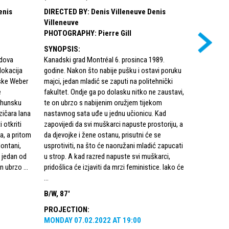
enis
DIRECTED BY
:
Denis Villeneuve Denis
DIRECTED
Villeneuve
Villeneuv
PHOTOGRAPHY
:
Pierre Gill
PHOTOG
SYNOPSIS
:
SYNOPSI
odova
Kanadski grad Montréal 6. prosinca 1989.
Nakon što 
lokacija
godine. Nakon što nabije pušku i ostavi poruku
nesreću iz 
jske Weber
majci, jedan mladić se zaputi na politehnički
godišnja 
e
fakultet. Ondje ga po dolasku nitko ne zaustavi,
Prévost do
vrhunsku
te on ubrzo s nabijenim oružjem tijekom
promijeniti
zičara Iana
nastavnog sata uđe u jednu učionicu. Kad
živi ispra
 otkriti
zapovijedi da svi muškarci napuste prostoriju, a
čemu je i r
a, a pritom
da djevojke i žene ostanu, prisutni će se
najprije d
Montani,
usprotiviti, na što će naoružani mladić zapucati
zakazano p
 jedan od
u strop. A kad razred napuste svi muškarci,
krene u pot
n ubrzo ...
pridošlica će izjaviti da mrzi feministice. Iako će
Philippeom
...
...
B/W, 87'
COLOR, 8
PROJECTION
:
PROJECT
MONDAY
07.02.2022
AT
19:00
MONDAY