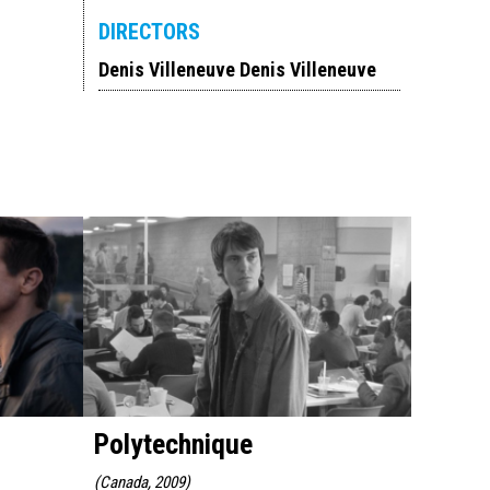
DIRECTORS
Denis Villeneuve Denis Villeneuve
Polytechnique
Augus
(
Canada, 2009
)
(
Un 32 aoû