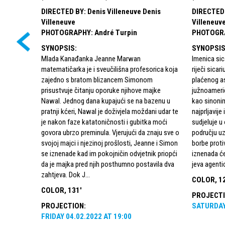
DIRECTED BY
:
Denis Villeneuve Denis
DIRECTED
Villeneuve
Villeneuv
PHOTOGRAPHY
:
André Turpin
PHOTOGR
SYNOPSIS
:
SYNOPSI
Mlada Kanađanka Jeanne Marwan
Imenica sic
matematičarka je i sveučilišna profesorica koja
riječi sica
zajedno s bratom blizancem Simonom
plaćenog as
prisustvuje čitanju oporuke njihove majke
južnoamerič
Nawal. Jednog dana kupajući se na bazenu u
kao sinonim
pratnji kćeri, Nawal je doživjela moždani udar te
najprljavije
je nakon faze katatoničnosti i gubitka moći
sudjeluje u
govora ubrzo preminula. Vjerujući da znaju sve o
području u
svojoj majci i njezinoj prošlosti, Jeanne i Simon
borbe proti
se iznenade kad im pokojničin odvjetnik priopći
iznenada će
da je majka pred njih posthumno postavila dva
jeva agenti
zahtjeva. Dok J...
COLOR, 1
COLOR, 131'
PROJECT
PROJECTION
:
SATURDA
FRIDAY
04.02.2022
AT
19:00