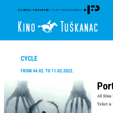
CYCLE
FROM 04.02. TO 11.02.2022.
Por
All films
Ticket is