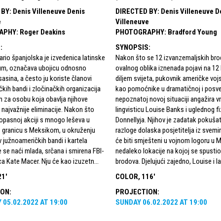
 BY
:
Denis Villeneuve Denis
DIRECTED BY
:
Denis Villeneuve D
e
Villeneuve
APHY
:
Roger Deakins
PHOTOGRAPHY
:
Bradford Young
S
:
SYNOPSIS
:
ario španjolska je izvedenica latinske
Nakon što se 12 izvanzemaljskih br
rium, označava ubojicu odnosno
ovalnog oblika iznenada pojavi na 12 
asina, a često ju koriste članovi
diljem svijeta, pukovnik američke vo
kih bandi i zločinačkih organizacija
kao pomoćnike u dramatičnoj i posv
 za osobu koja obavlja njihove
nepoznatoj novoj situaciji angažira 
 i najvažnije eliminacije. Nakon što
lingvisticu Louise Banks i uglednog fi
 opasnoj akciji s mnogo leševa u
Donnellyja. Njihov je zadatak pokušati
z granicu s Meksikom, u okruženju
razloge dolaska posjetitelja iz svemir
v južnoameričkih bandi i kartela
će biti smješteni u vojnom logoru u 
 se naći mlada, srčana i smirena FBI-
nedaleko lokacije na kojoj se spustio
ca Kate Macer. Nju će kao izuzetn...
brodova. Djelujući zajedno, Louise i Ia
21'
COLOR, 116'
ION
:
PROJECTION
:
Y
05.02.2022
AT
19:00
SUNDAY
06.02.2022
AT
19:00