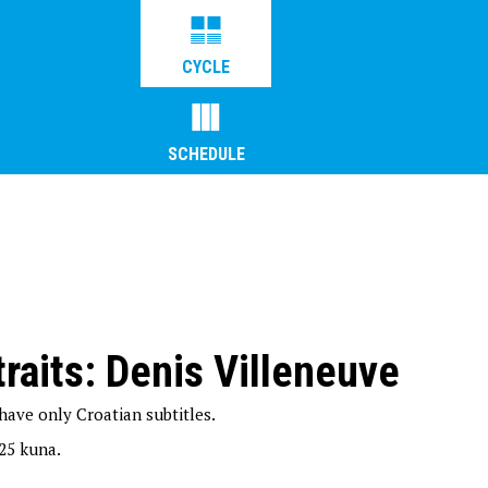
CYCLE
SCHEDULE
traits: Denis Villeneuve
 have only Croatian subtitles.
 25 kuna.