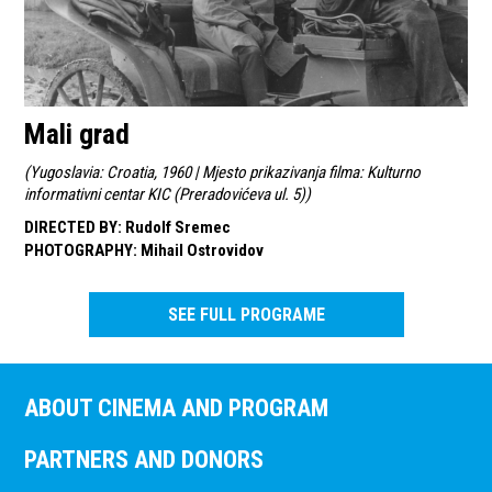
Mali grad
(
Yugoslavia: Croatia, 1960 | Mjesto prikazivanja filma: Kulturno
informativni centar KIC (Preradovićeva ul. 5)
)
DIRECTED BY
:
Rudolf Sremec
PHOTOGRAPHY
:
Mihail Ostrovidov
SEE FULL PROGRAME
ABOUT CINEMA AND PROGRAM
PARTNERS AND DONORS