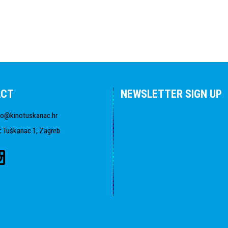
ACT
NEWSLETTER SIGN UP
fo@kinotuskanac.hr
:
Tuškanac 1, Zagreb