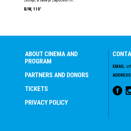
B/W, 110'
ABOUT CINEMA AND
CONT
PROGRAM
EMAIL
:
in
PARTNERS AND DONORS
ADDRESS
TICKETS
PRIVACY POLICY