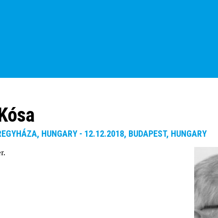
 Kósa
ÍREGYHÁZA, HUNGARY - 12.12.2018, BUDAPEST, HUNGARY
r.