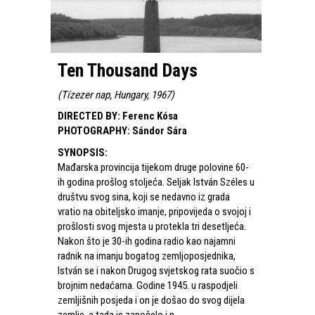
Ten Thousand Days
(
Tízezer nap, Hungary, 1967
)
DIRECTED BY
:
Ferenc Kósa
PHOTOGRAPHY
:
Sándor Sára
SYNOPSIS
:
Mađarska provincija tijekom druge polovine 60-
ih godina prošlog stoljeća. Seljak István Széles u
društvu svog sina, koji se nedavno iz grada
vratio na obiteljsko imanje, pripovijeda o svojoj i
prošlosti svog mjesta u protekla tri desetljeća.
Nakon što je 30-ih godina radio kao najamni
radnik na imanju bogatog zemljoposjednika,
István se i nakon Drugog svjetskog rata suočio s
brojnim nedaćama. Godine 1945. u raspodjeli
zemljišnih posjeda i on je došao do svog dijela
zemlje, a tada je započelo i n...