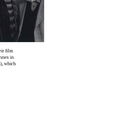
ir film
nnes in
5), which