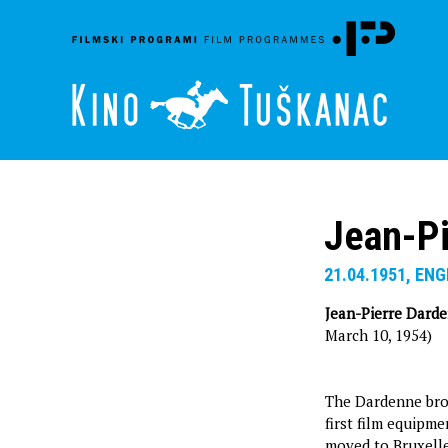
Jean-Pi
21.04.1951, ENG
Jean-Pierre Dard
March 10, 1954)
The Dardenne brot
first film equipme
moved to Bruxelle