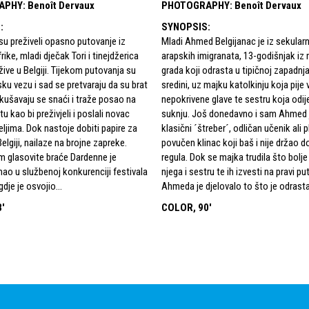
APHY
:
Benoît Dervaux
PHOTOGRAPHY
:
Benoît Dervaux
S
:
SYNOPSIS
:
u preživeli opasno putovanje iz
Mladi Ahmed Belgijanac je iz sekularne
ike, mladi dječak Tori i tinejdžerica
arapskih imigranata, 13-godišnjak iz
žive u Belgiji. Tijekom putovanja su
grada koji odrasta u tipičnoj zapadnj
isku vezu i sad se pretvaraju da su brat
sredini, uz majku katolkinju koja pije 
okušavaju se snaći i traže posao na
nepokrivene glave te sestru koja odij
u kao bi preživjeli i poslali novac
suknju. Još donedavno i sam Ahmed 
eljima. Dok nastoje dobiti papire za
klasični ´štreber´, odličan učenik ali p
elgiji, nailaze na brojne zapreke.
povučen klinac koji baš i nije držao d
ilm glasovite braće Dardenne je
regula. Dok se majka trudila što bolje
mao u službenoj konkurenciji festivala
njega i sestru te ih izvesti na pravi pu
dje je osvojio...
Ahmeda je djelovalo to što je odrastao
'
COLOR, 90'