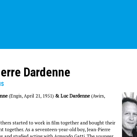
erre Dardenne
IS
enne
(Engis, April 21, 1951)
& Luc Dardenne
(Awirs,
hers started to work in film together and bought their
nt together. As a seventeen-year-old boy, Jean-Pierre
s and studied acting with Armando Gatti. The younger