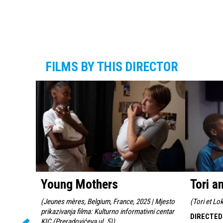
FILMS BY THIS DIRECTOR
Young Mothers
Tori a
(
Jeunes mères, Belgium, France, 2025 | Mjesto
(
Tori et Lo
prikazivanja filma: Kulturno informativni centar
DIRECTED
KIC (Preradovićeva ul. 5)
)