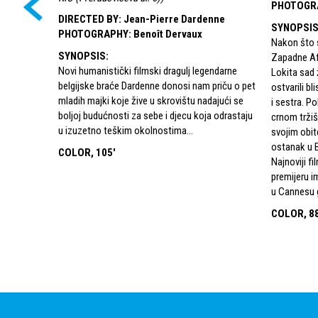
PHOTOGR
DIRECTED BY
:
Jean-Pierre Dardenne
SYNOPSI
PHOTOGRAPHY
:
Benoît Dervaux
Nakon što s
SYNOPSIS
:
Zapadne Afr
Novi humanistički filmski dragulj legendarne
Lokita sad 
belgijske braće Dardenne donosi nam priču o pet
ostvarili bl
mladih majki koje žive u skrovištu nadajući se
i sestra. P
boljoj budućnosti za sebe i djecu koja odrastaju
crnom tržišt
u izuzetno teškim okolnostima…
svojim obit
ostanak u B
COLOR, 105'
Najnoviji f
premijeru i
u Cannesu g
COLOR, 88