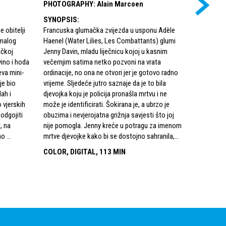
PHOTOGRAPHY
:
Alain Marcoen
PHOTOG
SYNOPSIS
:
SYNOPSI
 obitelji
Francuska glumačka zvijezda u usponu Adèle
Tridesetog
 malog
Haenel (Water Lilies, Les Combattants) glumi
da nagovor
ačkoj
Jenny Davin, mladu liječnicu kojoj u kasnim
bonusa kak
vino i hoda
večernjim satima netko pozvoni na vrata
radno mjes
eva mini-
ordinacije, no ona ne otvori jer je gotovo radno
COLOR, D
je bio
vrijeme. Sljedeće jutro saznaje da je to bila
lah i
djevojka koju je policija pronašla mrtvu i ne
o vjerskih
može je identificirati. Šokirana je, a ubrzo je
 odgojiti
obuzima i nevjerojatna grižnja savjesti što joj
t, na
nije pomogla. Jenny kreće u potragu za imenom
 ...
mrtve djevojke kako bi se dostojno sahranila,...
COLOR, DIGITAL, 113 MIN