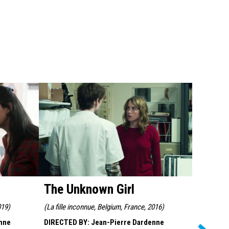
The Unknown Girl
Two D
019
)
(
La fille inconnue, Belgium, France, 2016
)
(
Deux jours
nne
DIRECTED BY
:
Jean-Pierre Dardenne
DIRECTED