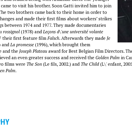
came to visit his brother. Soon Gatti invited him to join
 The two brothers came back to their home in order to
hanges and made their first films about workers’ strikes
gs between 1974 and 1977. They made documentaries
u rossignol
(1978) and
Leçons d\'une université volante
 their first feature film
Falsch
. Afterwards they made
Je
) and
La promesse
(1996), which brought them
e and the
Joseph Plateau
award for Best Belgian Film Directors. The
ieved an even greater success and received the
Golden Palm
in Ca
two films were
The Son
(Le fils, 2002.) and
The Child
(L\' enfant, 200
en Palm
.
PHY