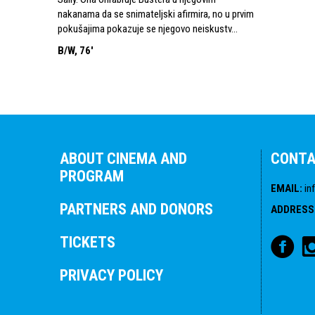
nakanama da se snimateljski afirmira, no u prvim
pokušajima pokazuje se njegovo neiskustv...
B/W, 76'
ABOUT CINEMA AND
CONT
PROGRAM
EMAIL
:
in
PARTNERS AND DONORS
ADDRESS
TICKETS
PRIVACY POLICY