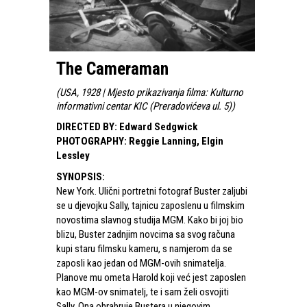
The Cameraman
(
USA, 1928 | Mjesto prikazivanja filma: Kulturno
informativni centar KIC (Preradovićeva ul. 5)
)
DIRECTED BY
:
Edward Sedgwick
PHOTOGRAPHY
:
Reggie Lanning, Elgin
Lessley
SYNOPSIS
:
New York. Ulični portretni fotograf Buster zaljubi
se u djevojku Sally, tajnicu zaposlenu u filmskim
novostima slavnog studija MGM. Kako bi joj bio
blizu, Buster zadnjim novcima sa svog računa
kupi staru filmsku kameru, s namjerom da se
zaposli kao jedan od MGM-ovih snimatelja.
Planove mu ometa Harold koji već jest zaposlen
kao MGM-ov snimatelj, te i sam želi osvojiti
Sally. Ona ohrabruje Bustera u njegovim