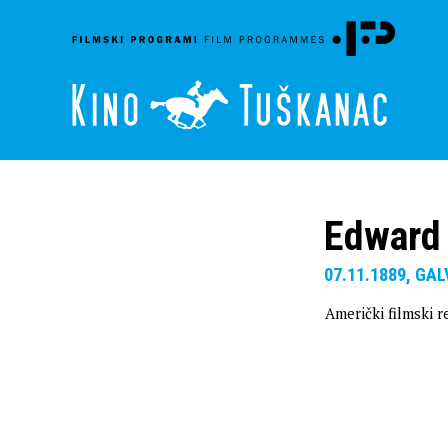
Edward
07.11.1889, GAL
Američki filmski r