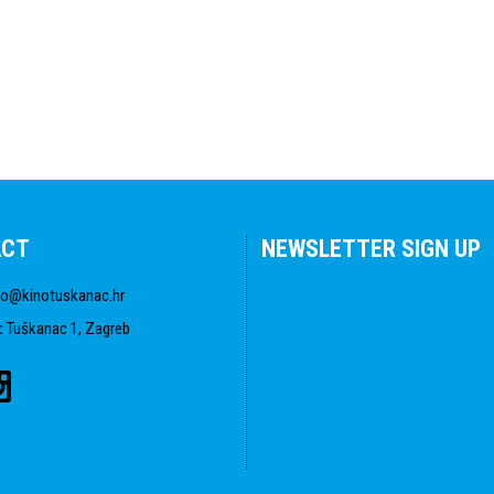
ACT
NEWSLETTER SIGN UP
fo@kinotuskanac.hr
:
Tuškanac 1, Zagreb