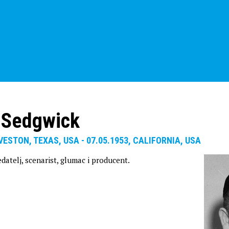
 Sedgwick
VESTON, TEXAS, USA - 07.05.1953, CALIFORNIA, USA
edatelj, scenarist, glumac i producent.