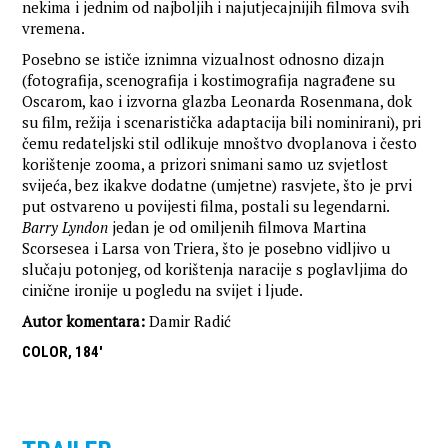
nekima i jednim od najboljih i najutjecajnijih filmova svih
vremena.
Posebno se ističe iznimna vizualnost odnosno dizajn
(fotografija, scenografija i kostimografija nagrađene su
Oscarom, kao i izvorna glazba Leonarda Rosenmana, dok
su film, režija i scenaristička adaptacija bili nominirani), pri
čemu redateljski stil odlikuje mnoštvo dvoplanova i često
korištenje zooma, a prizori snimani samo uz svjetlost
svijeća, bez ikakve dodatne (umjetne) rasvjete, što je prvi
put ostvareno u povijesti filma, postali su legendarni.
Barry Lyndon
jedan je od omiljenih filmova Martina
Scorsesea i Larsa von Triera, što je posebno vidljivo u
slučaju potonjeg, od korištenja naracije s poglavljima do
cinične ironije u pogledu na svijet i ljude.
Autor komentara:
Damir Radić
COLOR, 184'