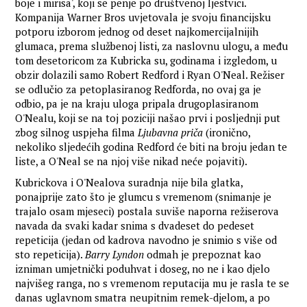
boje i mirisa', koji se penje po društvenoj ljestvici.
Kompanija Warner Bros uvjetovala je svoju financijsku
potporu izborom jednog od deset najkomercijalnijih
glumaca, prema službenoj listi, za naslovnu ulogu, a među
tom desetoricom za Kubricka su, godinama i izgledom, u
obzir dolazili samo Robert Redford i Ryan O'Neal. Režiser
se odlučio za petoplasiranog Redforda, no ovaj ga je
odbio, pa je na kraju uloga pripala drugoplasiranom
O'Nealu, koji se na toj poziciji našao prvi i posljednji put
zbog silnog uspjeha filma
Ljubavna priča
(ironično,
nekoliko sljedećih godina Redford će biti na broju jedan te
liste, a O'Neal se na njoj više nikad neće pojaviti).
Kubrickova i O'Nealova suradnja nije bila glatka,
ponajprije zato što je glumcu s vremenom (snimanje je
trajalo osam mjeseci) postala suviše naporna režiserova
navada da svaki kadar snima s dvadeset do pedeset
repeticija (jedan od kadrova navodno je snimio s više od
sto repeticija).
Barry Lyndon
odmah je prepoznat kao
izniman umjetnički poduhvat i doseg, no ne i kao djelo
najvišeg ranga, no s vremenom reputacija mu je rasla te se
danas uglavnom smatra neupitnim remek-djelom, a po