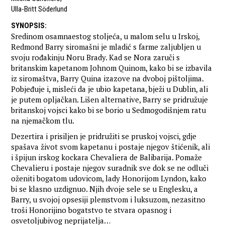
Ulla-Britt Söderlund
SYNOPSIS
:
Sredinom osamnaestog stoljeća, u malom selu u Irskoj,
Redmond Barry siromašni je mladić s farme zaljubljen u
svoju rođakinju Noru Brady. Kad se Nora zaruči s
britanskim kapetanom Johnom Quinom, kako bi se izbavila
iz siromaštva, Barry Quina izazove na dvoboj pištoljima.
Pobjeđuje i, misleći da je ubio kapetana, bježi u Dublin, ali
je putem opljačkan. Lišen alternative, Barry se pridružuje
britanskoj vojsci kako bi se borio u Sedmogodišnjem ratu
na njemačkom tlu.
Dezertira i prisiljen je pridružiti se pruskoj vojsci, gdje
spašava život svom kapetanu i postaje njegov štićenik, ali
i špijun irskog kockara Chevaliera de Balibarija. Pomaže
Chevalieru i postaje njegov suradnik sve dok se ne odluči
oženiti bogatom udovicom, lady Honorijom Lyndon, kako
bi se klasno uzdignuo. Njih dvoje sele se u Englesku, a
Barry, u svojoj opsesiji plemstvom i luksuzom, nezasitno
troši Honorijino bogatstvo te stvara opasnog i
osvetoljubivog neprijatelja…