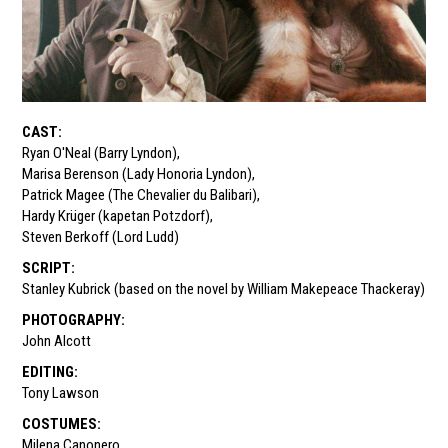
CAST
:
Ryan O'Neal (Barry Lyndon)
,
Marisa Berenson (Lady Honoria Lyndon)
,
Patrick Magee (The Chevalier du Balibari)
,
Hardy Krüger (kapetan Potzdorf)
,
Steven Berkoff (Lord Ludd)
SCRIPT
:
Stanley Kubrick (based on the novel by William Makepeace Thackeray)
PHOTOGRAPHY
:
John Alcott
EDITING
:
Tony Lawson
COSTUMES
:
Milena Canonero
,