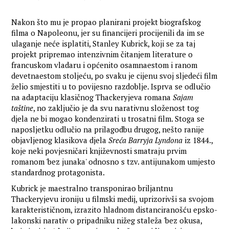
Nakon što mu je propao planirani projekt biografskog
filma o Napoleonu, jer su financijeri procijenili da im se
ulaganje neće isplatiti, Stanley Kubrick, koji se za taj
projekt pripremao intenzivnim čitanjem literature o
francuskom vladaru i općenito osamnaestom i ranom
devetnaestom stoljeću, po svaku je cijenu svoj sljedeći film
želio smjestiti u to povijesno razdoblje. Isprva se odlučio
na adaptaciju klasičnog Thackeryjeva romana
Sajam
taštine
, no zaključio je da svu narativnu složenost tog
djela ne bi mogao kondenzirati u trosatni film. Stoga se
naposljetku odlučio na prilagodbu drugog, nešto ranije
objavljenog klasikova djela
Sreća Barryja Lyndona
iz 1844.,
koje neki povjesničari književnosti smatraju prvim
romanom 'bez junaka' odnosno s tzv. antijunakom umjesto
standardnog protagonista.
Kubrick je maestralno transponirao briljantnu
Thackeryjevu ironiju u filmski medij, uprizorivši sa svojom
karakterističnom, izrazito hladnom distanciranošću epsko-
lakonski narativ o pripadniku nižeg staleža 'bez okusa,