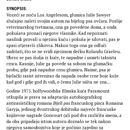
SYNOPSIS
:
Vozeći se noću Los Angelesom, glumica Julie Sawyer
slučajno naleti svojim autom na bijelog psa ovčara. Poslije
veterinarskog tretmana, ona ga povedene doma, a onda
pokušava pronaći njegove vlasnike. Kad nepoznati
nasilnik provali u njezinu kuću i pokuša je silovati, pas je
spasi otjeravši zlikovca. Nakon toga ona ga odluči
zadržati, što se ne svidi njezinom dečku Rolandu Graeleu.
Ubrzo se pas išulja iz kuće, te napadne i usmrti taksista
crnca. Kasnije, Julie ga povede sa sobom na glumačku
probu, gdje pak napadne crnu glumicu. Naime, psa je
bjelački rasist istrenirao da napada osobe crne boje kože
kad god i gdje god ih vidi, o čemu Julie ništa ne zna…
Godine 1975. hollywoodska filmska kuća Paramount
otkupila je prava na adaptaciju autobiografskog
antirasističkog romana
Bijeli pas
francuskog pisca Romaina
Garyja, jedinog dvostrukog dobitnika najveće francuske
književne nagrade Goncourt (ali pod dva različita imena, a
da oba pripadaju istom autoru doznalo se tek nakon
njegova samoubojstva koje je počinio zajedno sa