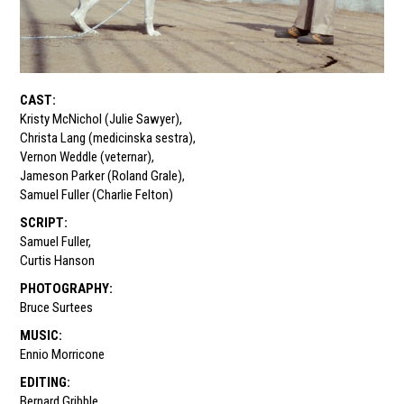
CAST
:
Kristy McNichol (Julie Sawyer)
,
Christa Lang (medicinska sestra)
,
Vernon Weddle (veternar)
,
Jameson Parker (Roland Grale)
,
Samuel Fuller (Charlie Felton)
SCRIPT
:
Samuel Fuller
,
Curtis Hanson
PHOTOGRAPHY
:
Bruce Surtees
MUSIC
:
Ennio Morricone
EDITING
:
Bernard Gribble