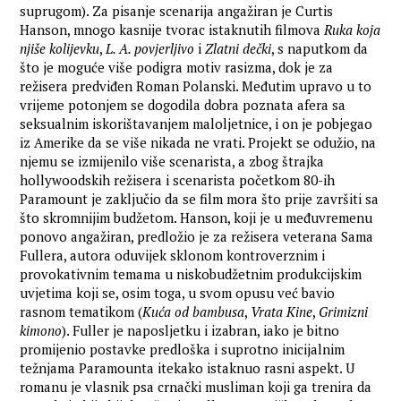
suprugom). Za pisanje scenarija angažiran je Curtis
Hanson, mnogo kasnije tvorac istaknutih filmova
Ruka koja
njiše kolijevku
,
L. A. povjerljivo
i
Zlatni dečki
, s naputkom da
što je moguće više podigra motiv rasizma, dok je za
režisera predviđen Roman Polanski. Međutim upravo u to
vrijeme potonjem se dogodila dobra poznata afera sa
seksualnim iskorištavanjem maloljetnice, i on je pobjegao
iz Amerike da se više nikada ne vrati. Projekt se odužio, na
njemu se izmijenilo više scenarista, a zbog štrajka
hollywoodskih režisera i scenarista početkom 80-ih
Paramount je zaključio da se film mora što prije završiti sa
što skromnijim budžetom. Hanson, koji je u međuvremenu
ponovo angažiran, predložio je za režisera veterana Sama
Fullera, autora oduvijek sklonom kontroverznim i
provokativnim temama u niskobudžetnim produkcijskim
uvjetima koji se, osim toga, u svom opusu već bavio
rasnom tematikom (
Kuća od bambusa
,
Vrata Kine
,
Grimizni
kimono
). Fuller je naposljetku i izabran, iako je bitno
promijenio postavke predloška i suprotno inicijalnim
težnjama Paramounta itekako istaknuo rasni aspekt. U
romanu je vlasnik psa crnački musliman koji ga trenira da