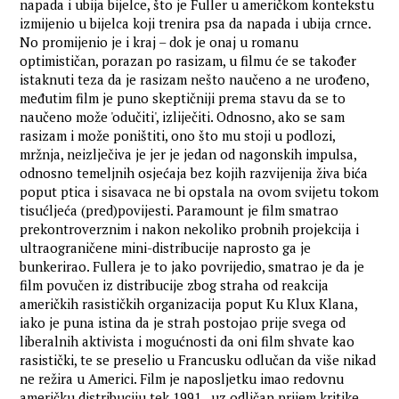
napada i ubija bijelce, što je Fuller u američkom kontekstu
izmijenio u bijelca koji trenira psa da napada i ubija crnce.
No promijenio je i kraj – dok je onaj u romanu
optimističan, porazan po rasizam, u filmu će se također
istaknuti teza da je rasizam nešto naučeno a ne urođeno,
međutim film je puno skeptičniji prema stavu da se to
naučeno može 'odučiti', izliječiti. Odnosno, ako se sam
rasizam i može poništiti, ono što mu stoji u podlozi,
mržnja, neizlječiva je jer je jedan od nagonskih impulsa,
odnosno temeljnih osjećaja bez kojih razvijenija živa bića
poput ptica i sisavaca ne bi opstala na ovom svijetu tokom
tisućljeća (pred)povijesti. Paramount je film smatrao
prekontroverznim i nakon nekoliko probnih projekcija i
ultraograničene mini-distribucije naprosto ga je
bunkerirao. Fullera je to jako povrijedio, smatrao je da je
film povučen iz distribucije zbog straha od reakcija
američkih rasističkih organizacija poput Ku Klux Klana,
iako je puna istina da je strah postojao prije svega od
liberalnih aktivista i mogućnosti da oni film shvate kao
rasistički, te se preselio u Francusku odlučan da više nikad
ne režira u Americi. Film je naposljetku imao redovnu
američku distribuciju tek 1991., uz odličan prijem kritike,