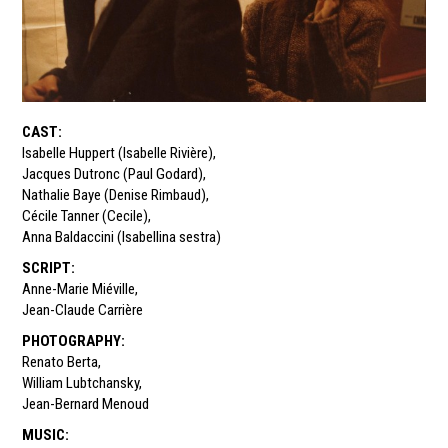
CAST
:
Isabelle Huppert (Isabelle Rivière)
,
Jacques Dutronc (Paul Godard)
,
Nathalie Baye (Denise Rimbaud)
,
Cécile Tanner (Cecile)
,
Anna Baldaccini (Isabellina sestra)
SCRIPT
:
Anne-Marie Miéville
,
Jean-Claude Carrière
PHOTOGRAPHY
:
Renato Berta
,
William Lubtchansky
,
Jean-Bernard Menoud
MUSIC
: