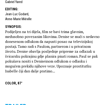
Gabriel Yared
EDITING
:
Jean-Luc Godard
,
Anne-Marie Miéville
SYNOPSIS
:
Podijeljen na tri dijela, film se bavi trima glavnim,
međusobno povezanim likovima. Denise se muči s nedavno
donesenom odlukom da napusti posao na televizijskoj
postaji. Tamo radi s Paulom, partnerom i u privatnom
životu. Denise obavlja posljednje pripreme za odlazak u
švicarsku pokrajinu gdje planira pisati roman. Paul se pak
pokušava nositi s Deniseinom odlukom o odlasku i
mogućem prekidu njihove veze. Upoznaje prostitutku
Isabelle čiji dan dalje pratimo...
COLOR, 87'