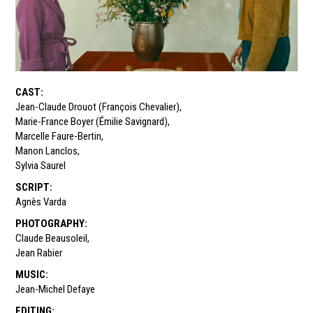
CAST
:
Jean-Claude Drouot (François Chevalier)
,
Marie-France Boyer (Émilie Savignard)
,
Marcelle Faure-Bertin
,
Manon Lanclos
,
Sylvia Saurel
SCRIPT
:
Agnès Varda
PHOTOGRAPHY
:
Claude Beausoleil
,
Jean Rabier
MUSIC
:
Jean-Michel Defaye
EDITING
: