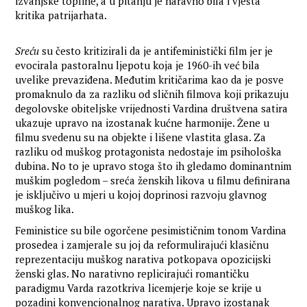
izvanjske topline, a u pitanju je naravno bila i vješta
kritika patrijarhata.
Sreću
su često kritizirali da je antifeministički film jer je
evocirala pastoralnu ljepotu koja je 1960-ih već bila
uvelike prevaziđena. Međutim kritičarima kao da je posve
promaknulo da za razliku od sličnih filmova koji prikazuju
degolovske obiteljske vrijednosti Vardina društvena satira
ukazuje upravo na izostanak kućne harmonije. Žene u
filmu svedenu su na objekte i lišene vlastita glasa. Za
razliku od muškog protagonista nedostaje im psihološka
dubina. No to je upravo stoga što ih gledamo dominantnim
muškim pogledom – sreća ženskih likova u filmu definirana
je isključivo u mjeri u kojoj doprinosi razvoju glavnog
muškog lika.
Feministice su bile ogorčene pesimističnim tonom Vardina
prosedea i zamjerale su joj da reformulirajući klasičnu
reprezentaciju muškog narativa potkopava opozicijski
ženski glas. No narativno replicirajući romantičku
paradigmu Varda razotkriva licemjerje koje se krije u
pozadini konvencionalnog narativa. Upravo izostanak