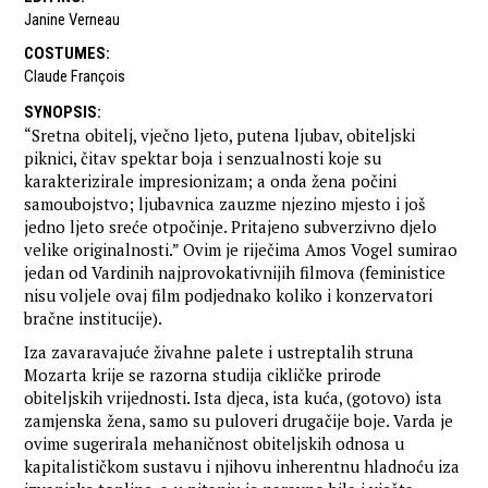
Janine Verneau
COSTUMES
:
Claude François
SYNOPSIS
:
“Sretna obitelj, vječno ljeto, putena ljubav, obiteljski
piknici, čitav spektar boja i senzualnosti koje su
karakterizirale impresionizam; a onda žena počini
samoubojstvo; ljubavnica zauzme njezino mjesto i još
jedno ljeto sreće otpočinje. Pritajeno subverzivno djelo
velike originalnosti.” Ovim je riječima Amos Vogel sumirao
jedan od Vardinih najprovokativnijih filmova (feministice
nisu voljele ovaj film podjednako koliko i konzervatori
bračne institucije).
Iza zavaravajuće živahne palete i ustreptalih struna
Mozarta krije se razorna studija cikličke prirode
obiteljskih vrijednosti. Ista djeca, ista kuća, (gotovo) ista
zamjenska žena, samo su puloveri drugačije boje. Varda je
ovime sugerirala mehaničnost obiteljskih odnosa u
kapitalističkom sustavu i njihovu inherentnu hladnoću iza