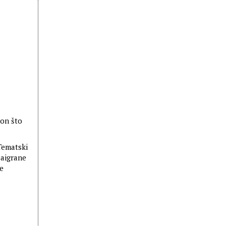
kon što
Tematski
zaigrane
je