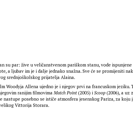
lan su par: žive u veličanstvenom pariškom stanu, vode ispunjene
te, a ljubav im je i dalje jednako snažna. Sve će se promijeniti na
og srednjoškolskog prijatelja Alaina.
film Woodyja Allena ujedno je i njegov prvi na francuskom jeziku. 
njegovim ranijim filmovima
Match Point
(2005) i
Scoop
(2006), a uz 
ke nastupe posebno se ističe atmosfera jesenskog Pariza, za koju 
elikog Vittorija Storara.