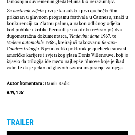
tamošnjim suvremenim gledateljima bio nerazumljiv.
Za nastavak svijeta
prvi je kanadski i prvi quebečki film
prikazan u glavnom programu festivala u Cannesu, znači u
konkurenciji za Zlatnu palmu, a nakon odličnog odjeka
kod publike i kritike Perrault je na otoku režirao još dva
dugometražna dokumentarca,
Vladavinu dana
1967. te
Vodene automobile
1968., kreirajući takozvanu
Ile-aux-
Coudres trilogiju
. Njezin veliki poklonik je quebečki sineast
američke karijere i svjetskog glasa Denis Villeneuve, koji je
izjavio da trilogija ide među najljepše filmove koje je ikad
vidio te da je jedan od glavnih izvora inspiracije za njega.
Autor komentara:
Damir Radić
B/W, 105'
TRAILER