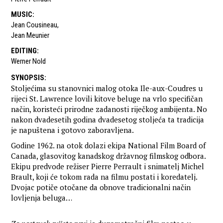
MUSIC
:
Jean Cousineau
,
Jean Meunier
EDITING
:
Werner Nold
SYNOPSIS
:
Stoljećima su stanovnici malog otoka Ile-aux-Coudres u
rijeci St. Lawrence lovili kitove beluge na vrlo specifičan
način, koristeći prirodne zadanosti riječkog ambijenta. No
nakon dvadesetih godina dvadesetog stoljeća ta tradicija
je napuštena i gotovo zaboravljena.
Godine 1962. na otok dolazi ekipa National Film Board of
Canada, glasovitog kanadskog državnog filmskog odbora.
Ekipu predvode režiser Pierre Perrault i snimatelj Michel
Brault, koji će tokom rada na filmu postati i koredatelj.
Dvojac potiče otočane da obnove tradicionalni način
lovljenja beluga…