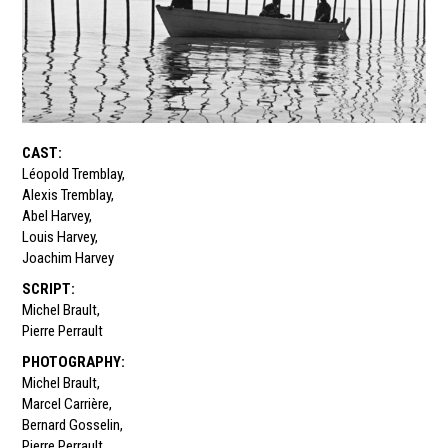
CAST
:
Léopold Tremblay
,
Alexis Tremblay
,
Abel Harvey
,
Louis Harvey
,
Joachim Harvey
SCRIPT
:
Michel Brault
,
Pierre Perrault
PHOTOGRAPHY
:
Michel Brault
,
Marcel Carrière
,
Bernard Gosselin
,
Pierre Perrault