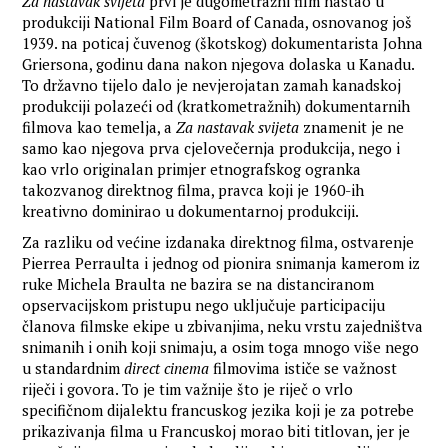
Za nastavak svijeta
prvi je dugometražni film nastao u
produkciji National Film Board of Canada, osnovanog još
1939. na poticaj čuvenog (škotskog) dokumentarista Johna
Griersona, godinu dana nakon njegova dolaska u Kanadu.
To državno tijelo dalo je nevjerojatan zamah kanadskoj
produkciji polazeći od (kratkometražnih) dokumentarnih
filmova kao temelja, a
Za nastavak svijeta
znamenit je ne
samo kao njegova prva cjelovečernja produkcija, nego i
kao vrlo originalan primjer etnografskog ogranka
takozvanog direktnog filma, pravca koji je 1960-ih
kreativno dominirao u dokumentarnoj produkciji.
Za razliku od većine izdanaka direktnog filma, ostvarenje
Pierrea Perraulta i jednog od pionira snimanja kamerom iz
ruke Michela Braulta ne bazira se na distanciranom
opservacijskom pristupu nego uključuje participaciju
članova filmske ekipe u zbivanjima, neku vrstu zajedništva
snimanih i onih koji snimaju, a osim toga mnogo više nego
u standardnim
direct cinema
filmovima ističe se važnost
riječi i govora. To je tim važnije što je riječ o vrlo
specifičnom dijalektu francuskog jezika koji je za potrebe
prikazivanja filma u Francuskoj morao biti titlovan, jer je