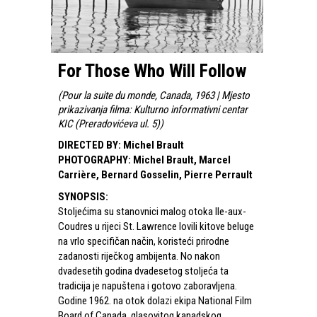
For Those Who Will Follow
(
Pour la suite du monde, Canada, 1963 | Mjesto
prikazivanja filma: Kulturno informativni centar
KIC (Preradovićeva ul. 5)
)
DIRECTED BY
:
Michel Brault
PHOTOGRAPHY
:
Michel Brault, Marcel
Carrière, Bernard Gosselin, Pierre Perrault
SYNOPSIS
:
Stoljećima su stanovnici malog otoka Ile-aux-
Coudres u rijeci St. Lawrence lovili kitove beluge
na vrlo specifičan način, koristeći prirodne
zadanosti riječkog ambijenta. No nakon
dvadesetih godina dvadesetog stoljeća ta
tradicija je napuštena i gotovo zaboravljena.
Godine 1962. na otok dolazi ekipa National Film
Board of Canada, glasovitog kanadskog