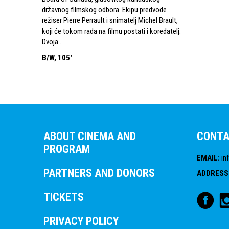
državnog filmskog odbora. Ekipu predvode
režiser Pierre Perrault i snimatelj Michel Brault,
koji će tokom rada na filmu postati i koredatelj.
Dvoja...
B/W, 105'
ABOUT CINEMA AND
CONT
PROGRAM
EMAIL
:
in
PARTNERS AND DONORS
ADDRESS
TICKETS
PRIVACY POLICY