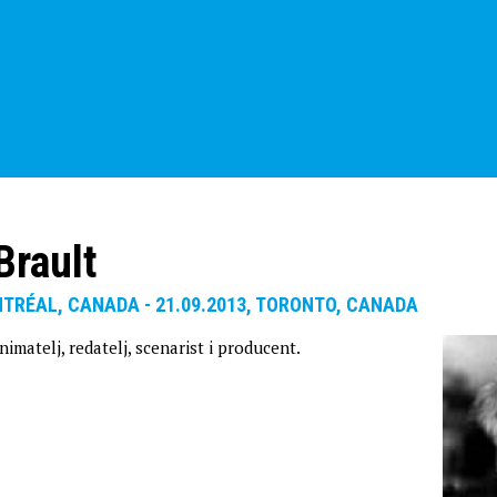
Brault
NTRÉAL, CANADA - 21.09.2013, TORONTO, CANADA
nimatelj, redatelj, scenarist i producent.