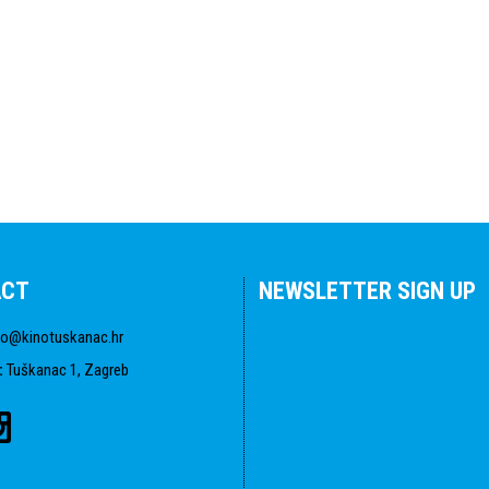
ACT
NEWSLETTER SIGN UP
fo@kinotuskanac.hr
:
Tuškanac 1, Zagreb