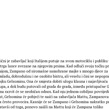
čni je zabavljač koji Italijom putuje na svom motociklu i publiku 
trga lance svezane na njegovim prsima. Kad odluči svoju točku pro
ivnijom, Zampano od siromašne samohrane majke s mnogo djece za
 mladu, dobrodušnu i ne osobito bistru, ali veselu i čini se nepopra
ojku Gelsominu. Ona će smjesta dobiti ulogu klauna i najavljivača
pa, a dok budu putovali od grada do grada, između pristupačne 
na razvit će se neobičan odnos. Kad nju jednom ozbiljno povrijed
st, Gelsomina će pobjeći te naići na zabavljača Mattu, Zampanova
a često provocira. Kasnije će se Zampano i Gelsomina nakratko pr
dustavši od toga, ponovo naišli na Mattu koji će Zampana toliko