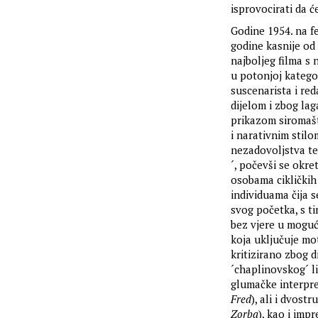
isprovocirati da ć
Godine 1954. na f
godine kasnije od
najboljeg filma s
u potonjoj katego
suscenarista i red
dijelom i zbog la
prikazom siromašt
i narativnim stilo
nezadovoljstva te
´, počevši se okr
osobama cikličkih 
individuama čija 
svog početka, s ti
bez vjere u moguć
koja uključuje mot
kritizirano zbog d
´chaplinovskog´ l
glumačke interpre
Fred
), ali i dvos
Zorba
), kao i imp