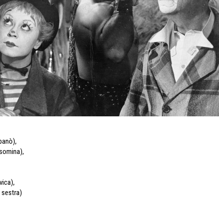
panò)
,
lsomina)
,
vica)
,
a sestra)