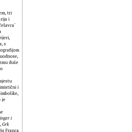
m, tri
ija i
ćelavca´
a
ijeri,
, s
nografijom
đuodnose,
lizmu duše
 o
mjestu
mistični i
simbolike,
 je
ne
inger i
, Grk
ija
Franca