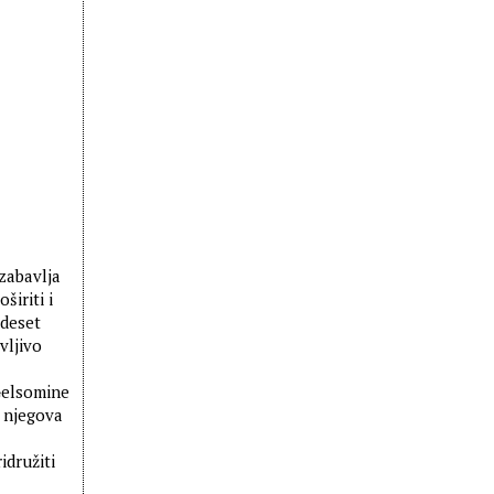
zabavlja
širiti i
 deset
vljivo
Gelsomine
i njegova
idružiti