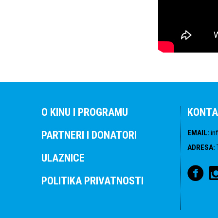
O KINU I PROGRAMU
KONTA
EMAIL
:
in
PARTNERI I DONATORI
ADRESA
:
ULAZNICE
POLITIKA PRIVATNOSTI