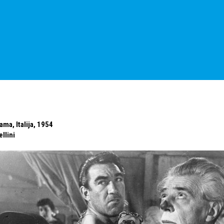
ama, Italija, 1954
llini