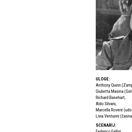
ULOGE
:
Anthony Quinn (Zam
Giulietta Masina (Ge
Richard Basehart
,
Aldo Silvani
,
Marcella Rovere (udo
Livia Venturini (časn
SCENARIJ
:
Federico Fellini
,