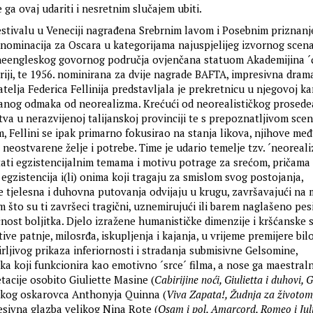
e ga ovaj udariti i nesretnim slučajem ubiti.
estivalu u Veneciji nagrađena Srebrnim lavom i Posebnim priznanje
 nominacija za Oscara u kategorijama najuspjelijeg izvornog scenar
 neengleskog govornog područja ovjenčana statuom Akademijina ´
riji, te 1956. nominirana za dvije nagrade BAFTA, impresivna dram
atelja Federica Fellinija predstavljala je prekretnicu u njegovoj kar
ganog odmaka od neorealizma. Krećući od neorealističkog prosedea
va u nerazvijenoj talijanskoj provinciji te s prepoznatljivom sce
m, Fellini se ipak primarno fokusirao na stanja likova, njihove me
 neostvarene želje i potrebe. Time je udario temelje tzv. ´neorea
etati egzistencijalnim temama i motivu potrage za srećom, pričama
egzistencija i(li) onima koji tragaju za smislom svog postojanja,
se tjelesna i duhovna putovanja odvijaju u krugu, završavajući na 
m što su ti završeci tragični, uznemirujući ili barem naglašeno pesi
nost boljitka. Djelo izražene humanističke dimenzije i kršćanske 
ive patnje, milosrđa, iskupljenja i kajanja, u vrijeme premijere bilo
irljivog prikaza inferiornosti i stradanja submisivne Gelsomine,
ika koji funkcionira kao emotivno ´srce´ filma, a nose ga maestral
tacije osobito Giuliette Masine (
Cabirijine noći, Giulietta i duhovi, G
trukog oskarovca Anthonyja Quinna (
Viva Zapata!, Žudnja za životom
resivna glazba velikog Nina Rote (
Osam i pol, Amarcord, Romeo i Jul