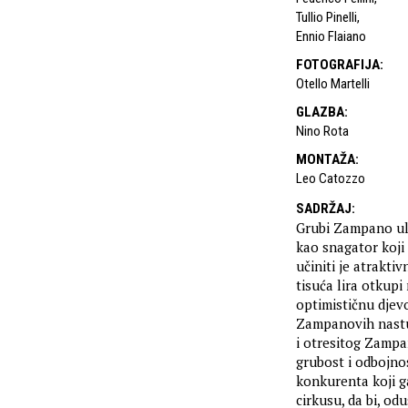
Tullio Pinelli
,
Ennio Flaiano
FOTOGRAFIJA
:
Otello Martelli
GLAZBA
:
Nino Rota
MONTAŽA
:
Leo Catozzo
SADRŽAJ
:
Grubi Zampano uli
kao snagator koji 
učiniti je atrakt
tisuća lira otkupi
optimističnu djev
Zampanovih nastu
i otresitog Zampa
grubost i odbojno
konkurenta koji g
cirkusu, da bi, o