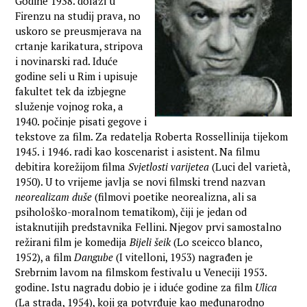
Godine 1938. dolazi u
Firenzu na studij prava, no
uskoro se preusmjerava na
crtanje karikatura, stripova
i novinarski rad. Iduće
godine seli u Rim i upisuje
fakultet tek da izbjegne
služenje vojnog roka, a
1940. počinje pisati gegove i
tekstove za film. Za redatelja Roberta Rossellinija tijekom
1945. i 1946. radi kao koscenarist i asistent. Na filmu
debitira korežijom filma
Svjetlosti varijetea
(Luci del varietà,
1950). U to vrijeme javlja se novi filmski trend nazvan
neorealizam duše
(filmovi poetike neorealizna, ali sa
psihološko-moralnom tematikom), čiji je jedan od
istaknutijih predstavnika Fellini. Njegov prvi samostalno
režirani film je komedija
Bijeli šeik
(Lo sceicco blanco,
1952), a film
Dangube
(I vitelloni, 1953) nagrađen je
Srebrnim lavom na filmskom festivalu u Veneciji 1953.
godine. Istu nagradu dobio je i iduće godine za film
Ulica
(La strada, 1954), koji ga potvrđuje kao međunarodno