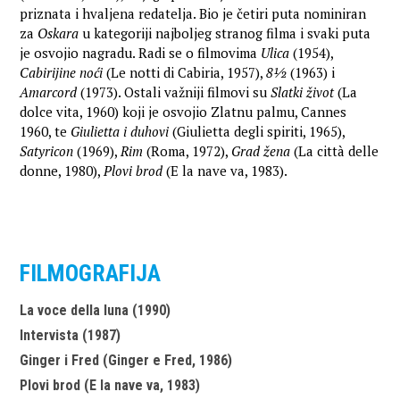
priznata i hvaljena redatelja. Bio je četiri puta nominiran
za
Oskara
u kategoriji najboljeg stranog filma i svaki puta
je osvojio nagradu. Radi se o filmovima
Ulica
(1954),
Cabirijine noći
(Le notti di Cabiria, 1957),
8½
(1963) i
Amarcord
(1973). Ostali važniji filmovi su
Slatki život
(La
dolce vita, 1960) koji je osvojio Zlatnu palmu, Cannes
1960, te
Giulietta i duhovi
(Giulietta degli spiriti, 1965),
Satyricon
(1969),
Rim
(Roma, 1972),
Grad žena
(La città delle
donne, 1980),
Plovi brod
(E la nave va, 1983).
FILMOGRAFIJA
La voce della luna (1990)
Intervista (1987)
Ginger i Fred (Ginger e Fred, 1986)
Plovi brod (E la nave va, 1983)