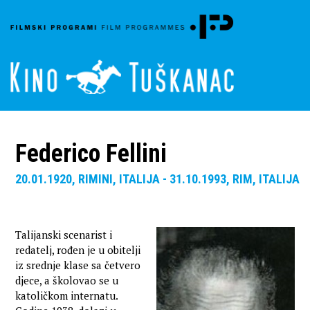
Federico Fellini
20.01.1920, RIMINI, ITALIJA - 31.10.1993, RIM, ITALIJA
Talijanski scenarist i
redatelj, rođen je u obitelji
iz srednje klase sa četvero
djece, a školovao se u
katoličkom internatu.