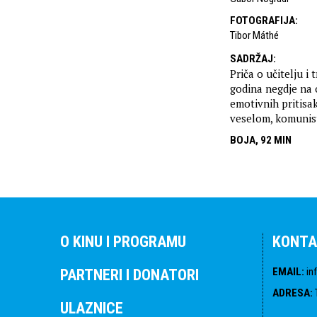
FOTOGRAFIJA
:
Tibor Máthé
SADRŽAJ
:
Priča o učitelju 
godina negdje na o
emotivnih pritisa
veselom, komunist
BOJA, 92 MIN
O KINU I PROGRAMU
KONTA
EMAIL
:
in
PARTNERI I DONATORI
ADRESA
:
ULAZNICE