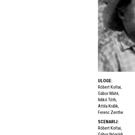
ULOGE
:
Róbert Koltai
,
Gábor Máté
,
Ildikó Tóth
,
Attila Králik
,
Ferenc Zenthe
SCENARIJ
:
Róbert Koltai
,
Gábor Nógrádi