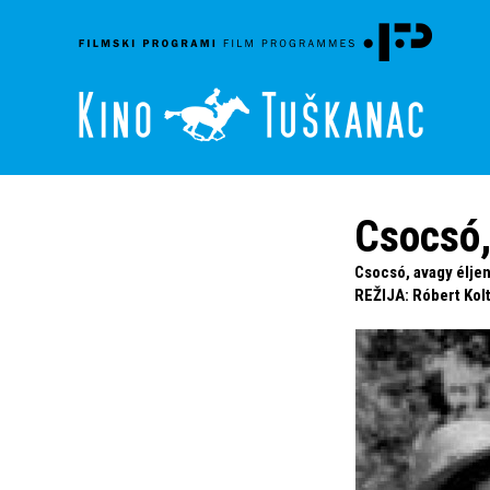
Csocsó,
Csocsó, avagy éljen
REŽIJA
:
Róbert Kolt