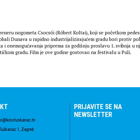
i treneru nogometa Csocsói (Róbert Koltai), koji se početkom pedes
bali Dunava u rapidno industrijalizirajućem gradu bori protiv poli
ka i onemogućavanja priprema za godišnju proslavu 1. svibnja u 
ičkom gradu. Film je ove godine gostovao na festivalu u Puli.
KT
PRIJAVITE SE NA
NEWSLETTER
fo@kinotuskanac.hr
Tuškanac 1, Zagreb