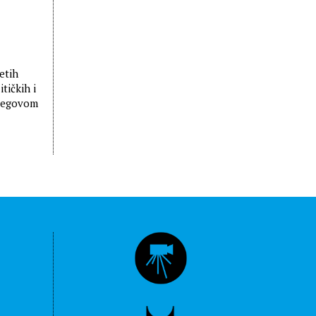
etih
tičkih i
njegovom