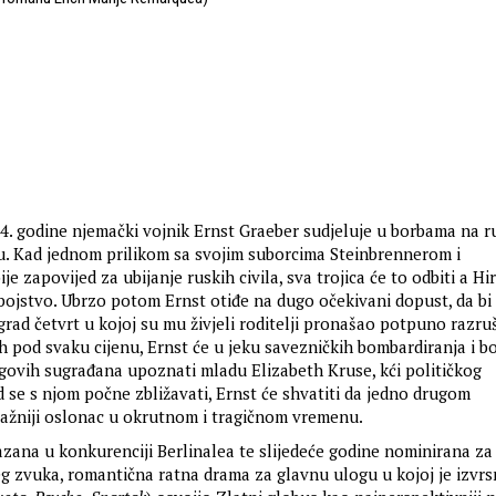
4. godine njemački vojnik Ernst Graeber sudjeluje u borbama na r
. Kad jednom prilikom sa svojim suborcima Steinbrennerom i
e zapovijed za ubijanje ruskih civila, sva trojica će to odbiti a Hi
bojstvo. Ubrzo potom Ernst otiđe na dugo očekivani dopust, da bi
grad četvrt u kojoj su mu živjeli roditelji pronašao potpuno razr
h pod svaku cijenu, Ernst će u jeku savezničkih bombardiranja i b
egovih sugrađana upoznati mladu Elizabeth Kruse, kći političkog
d se s njom počne zbližavati, Ernst će shvatiti da jedno drugom
važniji oslonac u okrutnom i tragičnom vremenu.
azana u konkurenciji Berlinalea te slijedeće godine nominirana za
jeg zvuka, romantična ratna drama za glavnu ulogu u kojoj je izvrs