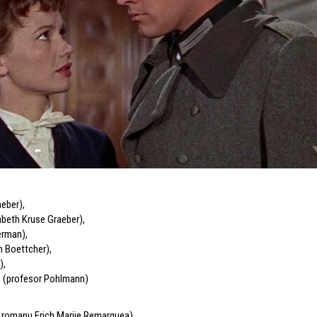
aeber)
,
zabeth Kruse Graeber)
,
erman)
,
 Boettcher)
,
)
,
e (profesor Pohlmann)
 romanu Erich Marije Remarquea)