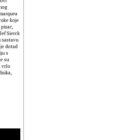
novi
dnog
emarquea
ruke koje
 pisac,
lef Sierck
u sastavu
oje dotad
ju s
me su
i vrlo
dnika,