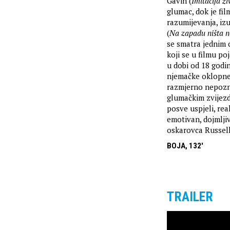
Gavin (
Imitacija ž
glumac, dok je fi
razumijevanja, iz
(
Na zapadu ništa 
se smatra jednim o
koji se u filmu po
u dobi od 18 godi
njemačke oklopne d
razmjerno nepoznat
glumačkim zvijezd
posve uspjeli, real
emotivan, dojmljiv
oskarovca Russell
BOJA, 132'
TRAILER