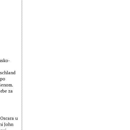
usko-
rschland
 po
ušenom.
orbe za
 Oscara u
ni John