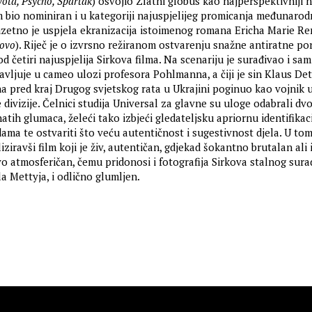
ivota, Psycho, Spartak
) osvojio Zlatni globus kao najperspektivniji 
lm bio nominiran i u kategoriji najuspjelijeg promicanja međunaro
uzetno je uspjela ekranizacija istoimenog romana Ericha Marie R
novo
). Riječ je o izvrsno režiranom ostvarenju snažne antiratne po
d četiri najuspjelija Sirkova filma. Na scenariju je surađivao i sam
javljuje u cameo ulozi profesora Pohlmanna, a čiji je sin Klaus Det
na pred kraj Drugog svjetskog rata u Ukrajini poginuo kao vojnik 
ivizije. Čelnici studija Universal za glavne su uloge odabrali dv
ih glumaca, želeći tako izbjeći gledateljsku apriornu identifikaci
ama te ostvariti što veću autentičnost i sugestivnost djela. U to
iziravši film koji je živ, autentičan, gdjekad šokantno brutalan ali 
o atmosferičan, čemu pridonosi i fotografija Sirkova stalnog sura
a Mettyja, i odlično glumljen.