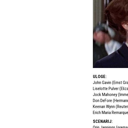
ULOGE
:
John Gavin (Ernst Gr
Liselotte Pulver (Eli
Jock Mahoney (Imm
Don DeFore (Hermann
Keenan Wynn (Reuter
Erich Maria Remarqu
SCENARIJ
:
Orin Jannings (prema