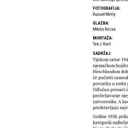
FOTOGRAFIJA
:
Russell Metty
GLAZBA
:
Miklós Rózsa
MONTAŽA
:
Ted J. Kent
SADRŽAJ
:
Tijekom ratne 194
njemačkom bojištu
Hirschlandom dobij
će počiniti samou
povratku u rodni 
Odlučan pronaći i
preživljavanje nj
zatvorenika. A ka
predstavljaju naj
Godine 1958. prik
kategoriji najbol