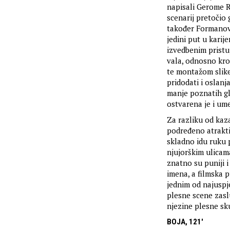
napisali Gerome R
scenarij pretočio 
također Formano
jedini put u karij
izvedbenim pristu
vala, odnosno kr
te montažom slike
pridodati i oslan
manje poznatih gl
ostvarena je i um
Za razliku od kaz
podređeno atrakt
skladno idu ruku 
njujorškim ulicama
znatno su puniji i
imena, a filmska p
jednim od najuspje
plesne scene zaslu
njezine plesne sk
BOJA, 121'