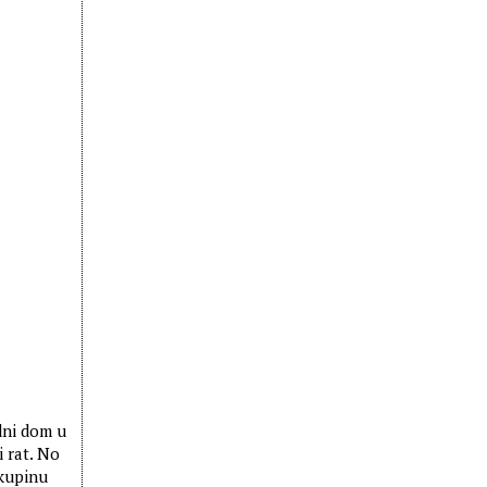
dni dom u
i rat. No
skupinu