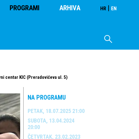
PROGRAMI
ARHIVA
|
HR
EN
ni centar KIC (Preradovićeva ul. 5)
NA PROGRAMU
PETAK, 18.07.2025 21:00
SUBOTA, 13.04.2024
20:00
ČETVRTAK, 23.02.2023