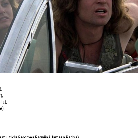
)
,
r)
,
ila)
,
e)
,
a mjuziklu Geromea Ragnija i Jamesa Radoa)