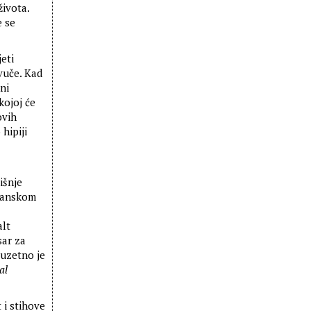
života.
e se
eti
vuče. Kad
ni
kojoj će
ovih
hipiji
išnje
ijanskom
alt
sar za
uzetno je
al
 i stihove