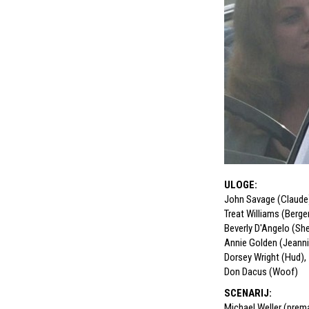
ULOGE
:
John Savage (Claude
Treat Williams (Berge
Beverly D'Angelo (She
Annie Golden (Jeanni
Dorsey Wright (Hud)
,
Don Dacus (Woof)
SCENARIJ
:
Michael Weller (prem