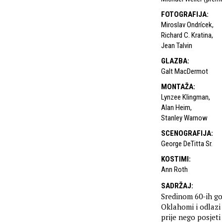
FOTOGRAFIJA
:
Miroslav Ondrícek
,
Richard C. Kratina
,
Jean Talvin
GLAZBA
:
Galt MacDermot
MONTAŽA
:
Lynzee Klingman
,
Alan Heim
,
Stanley Warnow
SCENOGRAFIJA
:
George DeTitta Sr.
KOSTIMI
:
Ann Roth
SADRŽAJ
:
Sredinom 60-ih g
Oklahomi i odlazi 
prije nego posjet