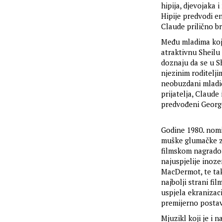
hipija, djevojaka
Hipije predvodi e
Claude prilično brz
Među mladima koji
atraktivnu Sheilu 
doznaju da se u S
njezinim roditelj
neobuzdani mladić
prijatelja, Claud
predvođeni George
Godine 1980. nomi
muške glumačke zv
filmskom nagradom
najuspjelije inoz
MacDermot, te ta
najbolji strani f
uspjela ekranizac
premijerno postav
Mjuzikl koji je i 