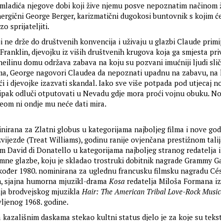
 i mladića njegove dobi koji žive njemu posve nepoznatim načinom 
nergični George Berger, karizmatični dugokosi buntovnik s kojim ć
o sprijateljiti.
 ne drže do društvenih konvencija i uživaju u glazbi Claude primij
Franklin, djevojku iz viših društvenih krugova koja ga smjesta pri
heilinu domu održava zabava na koju su pozvani imućniji ljudi slič
ima, George nagovori Claudea da nepoznati upadnu na zabavu, na 
i i djevojke izazvati skandal. Iako sve više potpada pod utjecaj n
e ipak odluči otputovati u Nevadu gdje mora proći vojnu obuku. No 
om ni ondje mu neće dati mira.
nirana za Zlatni globus u kategorijama najboljeg filma i nove god
ijezde (Treat Williams), godinu ranije ovjenčana prestižnom tal
 David di Donatello u kategorijama najboljeg stranog redatelja i
emne glazbe, koju je skladao trostruki dobitnik nagrade Grammy G
kođer 1980. nominirana za uglednu francusku filmsku nagradu Cé
ilm, sjajna humorna mjuzikl-drama
Kosa
redatelja Miloša Formana iz
ija brodvejskog mjuzikla
Hair: The American Tribal Love-Rock Music
ljenog 1968. godine.
na kazališnim daskama stekao kultni status djelo je za koje su tekst