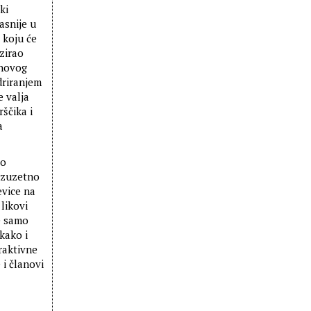
ki
asnije u
 koju će
izirao
 novog
driranjem
e valja
ščika i
a
lo
izuzetno
evice na
 likovi
le samo
kako i
traktivne
 i članovi