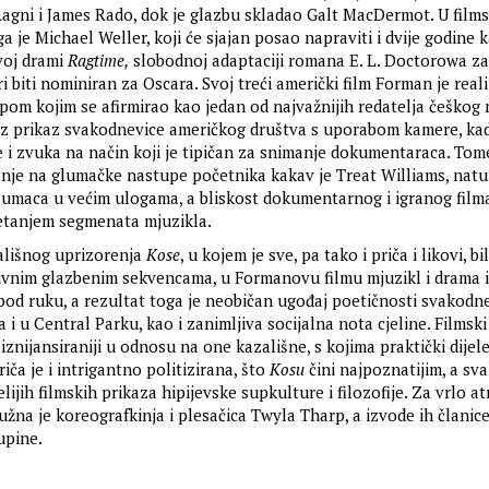
agni i James Rado, dok je glazbu skladao Galt MacDermot. U films
ga je Michael Weller, koji će sjajan posao napraviti i dvije godine k
voj drami
Ragtime,
slobodnoj adaptaciji romana E. L. Doctorowa za
eri biti nominiran za Oscara. Svoj treći američki film Forman je real
pom kojim se afirmirao kao jedan od najvažnijih redatelja češkog
oz prikaz svakodnevice američkog društva s uporabom kamere, ka
 i zvuka na način koji je tipičan za snimanje dokumentaraca. Tom
janje na glumačke nastupe početnika kakav je Treat Williams, natur
umaca u većim ulogama, a bliskost dokumentarnog i igranog film
etanjem segmenata mjuzikla.
ališnog uprizorenja
Kose
, u kojem je sve, pa tako i priča i likovi, bi
ivnim glazbenim sekvencama, u Formanovu filmu mjuzikl i drama 
pod ruku, a rezultat toga je neobičan ugođaj poetičnosti svakodn
 i u Central Parku, kao i zanimljiva socijalna nota cjeline. Filmski
 iznijansiraniji u odnosu na one kazališne, s kojima praktički dije
riča je i intrigantno politizirana, što
Kosu
čini najpoznatijim, a sva
lijih filmskih prikaza hipijevske supkulture i filozofije. Za vrlo a
žna je koreografkinja i plesačica Twyla Tharp, a izvode ih članice
upine.