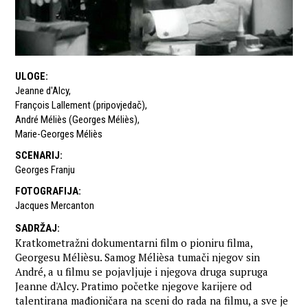
ULOGE
:
Jeanne d'Alcy
,
François Lallement (pripovjedač)
,
André Méliès (Georges Méliès)
,
Marie-Georges Méliès
SCENARIJ
:
Georges Franju
FOTOGRAFIJA
:
Jacques Mercanton
SADRŽAJ
:
Kratkometražni dokumentarni film o pioniru filma,
Georgesu Mélièsu. Samog Mélièsa tumači njegov sin
André, a u filmu se pojavljuje i njegova druga supruga
Jeanne d'Alcy. Pratimo početke njegove karijere od
talentirana mađioničara na sceni do rada na filmu, a sve je