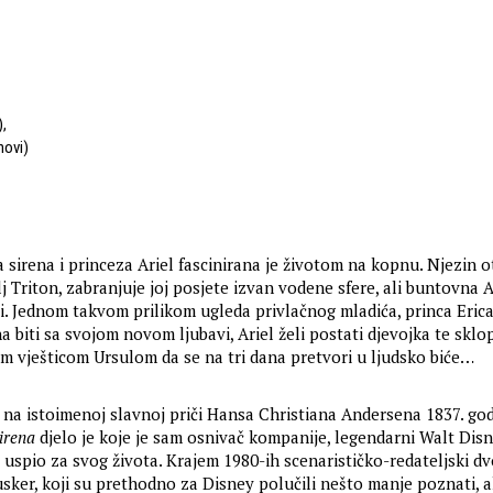
)
,
hovi)
sirena i princeza Ariel fascinirana je životom na kopnu. Njezin o
lj Triton, zabranjuje joj posjete izvan vodene sfere, ali buntovna A
i. Jednom takvom prilikom ugleda privlačnog mladića, princa Erica,
a biti sa svojom novom ljubavi, Ariel želi postati djevojka te skl
 vješticom Ursulom da se na tri dana pretvori u ljudsko biće…
na istoimenoj slavnoj priči Hansa Christiana Andersena 1837. god
irena
djelo je koje je sam osnivač kompanije, legendarni Walt Disn
e uspio za svog života. Krajem 1980-ih scenarističko-redateljski d
sker, koji su prethodno za Disney polučili nešto manje poznati, a