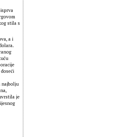
 isprva
ergovom
g stila s
va, a i
dolara.
iranog
kuću
oracije
 doseći
 najbolju
na,
vrstila je
vijesnog