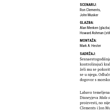
SCENARIJ
:
Ron Clements
,
John Musker
GLAZBA
:
Alan Menken (glazba
Howard Ashman (sti
MONTAŽA
:
Mark A. Hester
SADRŽAJ
:
Šesnaestogodišnja 
kontrolirajući kra
želi mu se pokorit
se u njega. Odlučn
dogovor s morskom
Labavo temeljena 
Disneyjeva
Mala s
proizvesti, no nij
Clements i Jon Mu