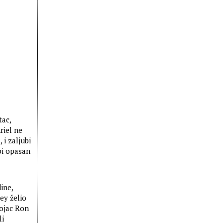
tac,
riel ne
 i zaljubi
opi opasan
ine,
ey želio
vojac Ron
li