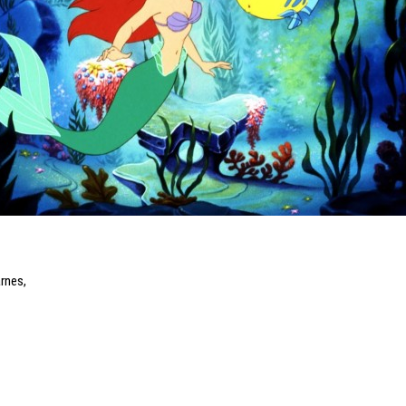
arnes
,