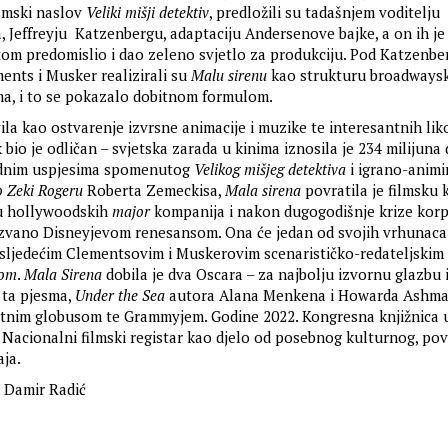
lmski naslov
Veliki mišji detektiv
, predložili su tadašnjem voditelju
, Jeffreyju Katzenbergu, adaptaciju Andersenove bajke, a on ih je
otom predomislio i dao zeleno svjetlo za produkciju. Pod Katzenb
ents i Musker realizirali su
Malu sirenu
kao strukturu broadwaysko
a, i to se pokazalo dobitnom formulom.
avila kao ostvarenje izvrsne animacije i muzike te interesantnih liko
 bio je odličan – svjetska zarada u kinima iznosila je 234 milijuna 
odnim uspjesima spomenutog
Velikog mišjeg detektiva
i igrano-anim
o Zeki Rogeru
Roberta Zemeckisa,
Mala sirena
povratila je filmsku 
gu hollywoodskih
major
kompanija i nakon dugogodišnje krize korp
zvano Disneyjevom renesansom. Ona će jedan od svojih vrhunaca
e sljedećim Clementsovim i Muskerovim scenarističko-redateljskim
nom
.
Mala Sirena
dobila je dva Oscara – za najbolju izvornu glazbu i
 ta pjesma,
Under the Sea
autora Alana Menkena i Howarda Ashma
atnim globusom te Grammyjem. Godine 2022. Kongresna knjižnica u
 Nacionalni filmski registar kao djelo od posebnog kulturnog, po
čaja.
:
Damir Radić