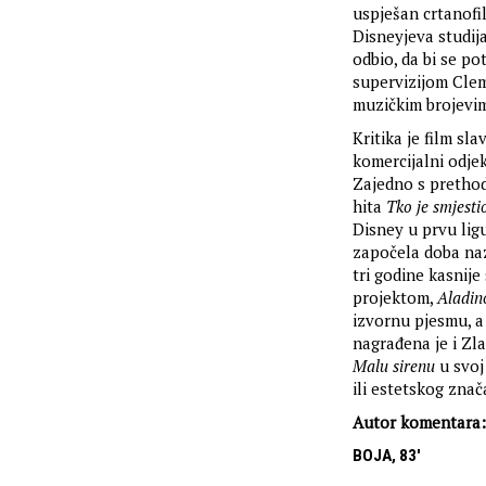
uspješan crtanofi
Disneyjeva studija
odbio, da bi se p
supervizijom Clem
muzičkim brojevim
Kritika je film sl
komercijalni odjek
Zajedno s preth
hita
Tko je smjesti
Disney u prvu li
započela doba na
tri godine kasnij
projektom,
Aladi
izvornu pjesmu, a
nagrađena je i Zl
Malu sirenu
u svoj
ili estetskog zna
Autor komentara
BOJA, 83'