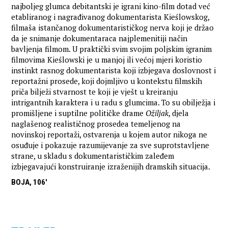
najboljeg glumca debitantski je igrani kino-film dotad već
etabliranog i nagrađivanog dokumentarista Kieślowskog,
filmaša istančanog dokumentarističkog nerva koji je držao
da je snimanje dokumentaraca najplemenitiji način
bavljenja filmom. U praktički svim svojim poljskim igranim
filmovima Kieślowski je u manjoj ili većoj mjeri koristio
instinkt rasnog dokumentarista koji izbjegava doslovnost i
reportažni prosede, koji dojmljivo u kontekstu filmskih
priča bilježi stvarnost te koji je vješt u kreiranju
intrigantnih karaktera i u radu s glumcima. To su obilježja i
promišljene i suptilne političke drame
Ožiljak
, djela
naglašenog realističnog prosedea temeljenog na
novinskoj reportaži, ostvarenja u kojem autor nikoga ne
osuđuje i pokazuje razumijevanje za sve suprotstavljene
strane, u skladu s dokumentarističkim zaleđem
izbjegavajući konstruiranje izraženijih dramskih situacija.
BOJA, 106'