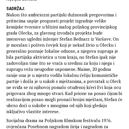
SADRŽAJ
:
Nakon što ambiciozni partijski dužnosnik pregovorima i
pritiscima uspije progurati projekt izgradnje velike
kemijske tvornice u blizini malog poljskog provincijskog
grada Olecka, za glavnog izvođača projekta bude
imenovan ugledni inženjer Stefan Bednarz iz Varšave. On
je moralan i pošten čovjek koji je nekad živio u Olecku i
generalno poznaje lokalne odnose, a njegova supruga je
bila partijska aktivistica u tom kraju, no Stefan ipak nije
zadovoljan time što se vraća u sredinu za koju i njega i
suprugu vežu neugodne uspomene. Naime, 20 godina
ranije ona je u mjestu vodila lokalnu ćeliju komunističke
partije i došla je u sukob s mještanima, a povratak u Oleck
ne sviđa se ni njihovoj pomalo otuđenoj kćeri Evi koja ocu
prigovara zbog mnogo stvari. Kad prione na posao čijom bi
realizacijom posao mogli pronaći brojni mještani, Stefan će
ubrzo doći u sukobe s mnogima od njih koji gledaju
isključivo vlastite interese.
Socijalna drama na Poljskom filmskom festivalu 1976.
ovjenčana Posebnom nagradom žirija i nagradom za