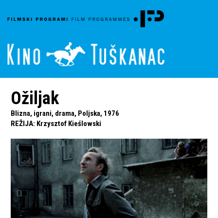
Ožiljak
Blizna, igrani, drama, Poljska, 1976
REŽIJA
:
Krzysztof Kieślowski