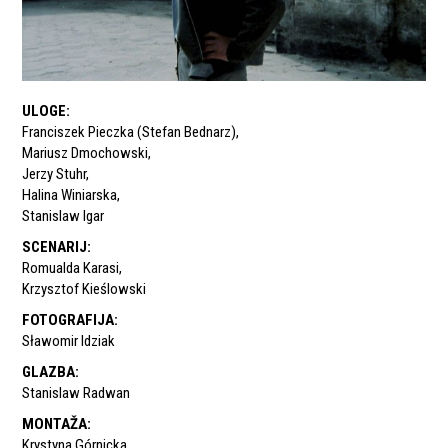
ULOGE
:
Franciszek Pieczka (Stefan Bednarz)
,
Mariusz Dmochowski
,
Jerzy Stuhr
,
Halina Winiarska
,
Stanislaw Igar
SCENARIJ
:
Romualda Karasi
,
Krzysztof Kieślowski
FOTOGRAFIJA
:
Sławomir Idziak
GLAZBA
:
Stanislaw Radwan
MONTAŽA
:
Krystyna Górnicka