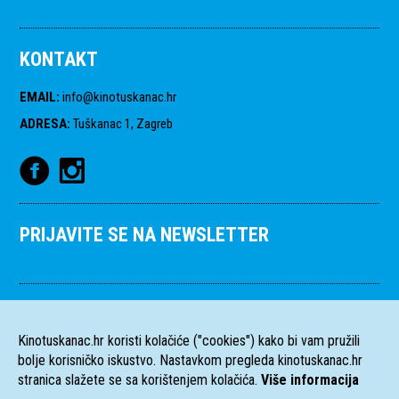
KONTAKT
EMAIL
:
info@kinotuskanac.hr
ADRESA
:
Tuškanac 1, Zagreb
PRIJAVITE SE NA NEWSLETTER
Kinotuskanac.hr koristi kolačiće ("cookies") kako bi vam pružili
bolje korisničko iskustvo. Nastavkom pregleda kinotuskanac.hr
stranica slažete se sa korištenjem kolačića.
Više informacija