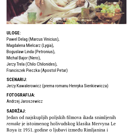
ULOGE
:
Pawel Delag (Marcus Vinicius)
,
Magdalena Mielcarz (Lygia)
,
Boguslaw Linda (Petronius)
,
Michal Bajor (Nero)
,
Jerzy Trela (Chilo Chilonides)
,
Franciszek Pieczka (Apostol Petar)
SCENARIJ
:
Jerzy Kawalerowicz (prema romanu Henryka Sienkiewicza)
FOTOGRAFIJA
:
Andrzej Jaroszewicz
SADRŽAJ
:
Jedan od najskupljih poljskih filmova ikada snimljenih
remake
je istoimenog holivudskog klasika Mervyna Le
Roya iz 1951. godine o ljubavi između Rimljanina i