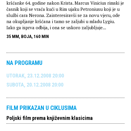
kršćanke 64. godine nakon Krista. Marcus Vinicius rimski je
časnik koji se vraća kući u Rim ujaku Petroniusu koji je u
službi cara Nerona. Zainteresiravši se za novu vjeru, ode
na okupljanje kršćana i tamo se zaljubi u mladu Lygiu.
Iako ga isprva odbija, i ona se uskoro zaljubljuje...
35 MM, BOJA, 160 MIN
NA PROGRAMU
UTORAK, 23.12.2008 20:00
SUBOTA, 20.12.2008 20:00
FILM PRIKAZAN U CIKLUSIMA
Poljski film prema književnim klasicima