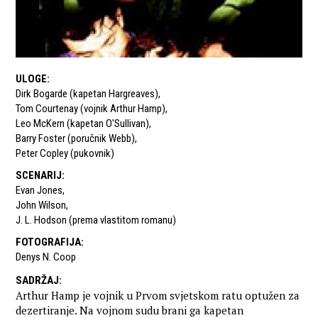
ULOGE
:
Dirk Bogarde (kapetan Hargreaves)
,
Tom Courtenay (vojnik Arthur Hamp)
,
Leo McKern (kapetan O'Sullivan)
,
Barry Foster (poručnik Webb)
,
Peter Copley (pukovnik)
SCENARIJ
:
Evan Jones
,
John Wilson
,
J. L. Hodson (prema vlastitom romanu)
FOTOGRAFIJA
:
Denys N. Coop
SADRŽAJ
:
Arthur Hamp je vojnik u Prvom svjetskom ratu optužen za
dezertiranje. Na vojnom sudu brani ga kapetan