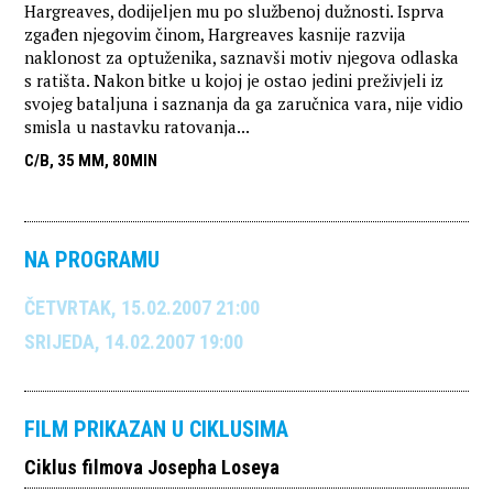
Hargreaves, dodijeljen mu po službenoj dužnosti. Isprva
zgađen njegovim činom, Hargreaves kasnije razvija
naklonost za optuženika, saznavši motiv njegova odlaska
s ratišta. Nakon bitke u kojoj je ostao jedini preživjeli iz
svojeg bataljuna i saznanja da ga zaručnica vara, nije vidio
smisla u nastavku ratovanja...
C/B, 35 MM, 80MIN
NA PROGRAMU
ČETVRTAK, 15.02.2007 21:00
SRIJEDA, 14.02.2007 19:00
FILM PRIKAZAN U CIKLUSIMA
Ciklus filmova Josepha Loseya