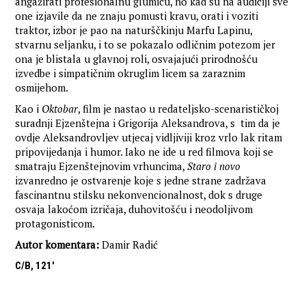
angažirati profesionalnu glumicu, no kad su na audiciji sve
one izjavile da ne znaju pomusti kravu, orati i voziti
traktor, izbor je pao na naturščkinju Marfu Lapinu,
stvarnu seljanku, i to se pokazalo odličnim potezom jer
ona je blistala u glavnoj roli, osvajajući prirodnošću
izvedbe i simpatičnim okruglim licem sa zaraznim
osmijehom.
Kao i
Oktobar
, film je nastao u redateljsko-scenarističkoj
suradnji Ejzenštejna i Grigorija Aleksandrova, s tim da je
ovdje Aleksandrovljev utjecaj vidljiviji kroz vrlo lak ritam
pripovijedanja i humor. Iako ne ide u red filmova koji se
smatraju Ejzenštejnovim vrhuncima,
Staro i novo
izvanredno je ostvarenje koje s jedne strane zadržava
fascinantnu stilsku nekonvencionalnost, dok s druge
osvaja lakoćom izričaja, duhovitošću i neodoljivom
protagonisticom.
Autor komentara:
Damir Radić
C/B, 121'