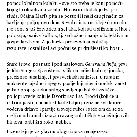
pomoć lokalnom kulaku – sve što treba je konj pomoću
kojeg bi obrađivala zemlju. No osorni kulak jedva je i
sluša. Očajna Marfa pita se postoji li neki drugi način za
bavljenje poljoprivredom. Revolucionarne ideje dopru do
nje i ona s još četvoricom seljaka, koji su u sličnom teškom
položaju, osniva kolhoz, tj. zadružno imanje s kolektivnim
gospodarstvom. Zajednička proizvodnja polučuje
rezultate i ostali seljaci počnu se pridruživati kolhozu…
Staro i novo
, poznato i pod naslovom
Generalna linija
, prvi
je film Sergeja Ejzenštejna s likom individualnog junaka,
preciznije junakinje, i prvi većinski smješten u ruralne
ambijente, ujedno i njegov posljednji nijemi uradak. Začet
je kao propagandni prilog slavljenju kolektivističke
poljoprivrede koju je favorizirao Lav Trocki (koji će u
uskoro pasti u nemilost kad Staljin preuzme sve konce
vođenja države i partije u svoje ruke) i s idejom da se za
razliku od ranijih, izrazito avangardističkih Ejzenštejnovih
filmova, približi širokoj publici.
Ejzenštejn je za glavnu ulogu isprva namjeravao