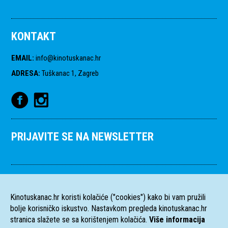
KONTAKT
EMAIL
:
info@kinotuskanac.hr
ADRESA
:
Tuškanac 1, Zagreb
PRIJAVITE SE NA NEWSLETTER
Kinotuskanac.hr koristi kolačiće ("cookies") kako bi vam pružili
bolje korisničko iskustvo. Nastavkom pregleda kinotuskanac.hr
stranica slažete se sa korištenjem kolačića.
Više informacija