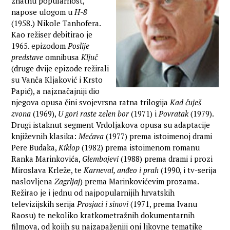
znatnu popularnost,
napose ulogom u
H-8
(1958.) Nikole Tanhofera.
Kao režiser debitirao je
1965. epizodom
Poslije
predstave
omnibusa
Ključ
(druge dvije epizode režirali
su Vanča Kljaković i Krsto
Papić), a najznačajniji dio
njegova opusa čini svojevrsna ratna trilogija
Kad čuješ
zvona
(1969),
U gori raste zelen bor
(1971) i
Povratak
(1979).
Drugi istaknut segment Vrdoljakova opusa su adaptacije
književnih klasika:
Mećava
(1977) prema istoimenoj drami
Pere Budaka,
Kiklop
(1982) prema istoimenom romanu
Ranka Marinkovića,
Glembajevi
(1988) prema drami i prozi
Miroslava Krleže, te
Karneval, anđeo i prah
(1990, i tv-serija
naslovljena
Zagrljaj
) prema Marinkovićevim prozama.
Režirao je i jednu od najpopularnijih hrvatskih
televizijskih serija
Prosjaci i sinovi
(1971, prema Ivanu
Raosu) te nekoliko kratkometražnih dokumentarnih
filmova, od kojih su najzapaženiji oni likovne tematike