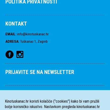
POLITIKA PRIVATNOSTI
KONTAKT
EMAIL
:
info@kinotuskanac.hr
ADRESA
:
Tuškanac 1, Zagreb
PRIJAVITE SE NA NEWSLETTER
Kinotuskanac.hr koristi kolačiće ("cookies") kako bi vam pružili
bolje korisničko iskustvo. Nastavkom pregleda kinotuskanac.hr