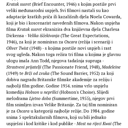
Kratak susret
(Brief Encounter, 1946) s kojim postiže prvi
veliki međunarodni uspjeh. Svi filmovi nastali su kao
adaptacije kratkih priča ili kazališnih djela Noela Cowarda,
koji je bio i koscenarist navedenih filmova. Nakon uspjeha
filma
Kratak susret
ekranizira dva književna djela Charlesa
Dickensa -
Velika iščekivanja
(The Great Expectations,
1946), za koji je nominiran za
Oscara
(režija i scenarij) i
Oliver Twist
(1948) - s kojima postiže novi uspjeh i rast
svog ugleda. Nakon toga režira tri filma u kojima je glavnu
ulogu imala Ann Todd, njegova tadašnja supruga -
Strastveni prijatelji
(The Passionate Friend, 1948),
Madeleine
(1949) te
Brži od zvuka
(The Sound Barrier, 1952) za koji
dobiva nagradu Britanske filmske akademije za režiju i
najbolji film godine. Godine 1954. snima vrlo uspjelu
komediju
Hobson u neprilici
(Hobson's Choise). Slijedi
melodrama
Ljetno doba
(Summertime, 1955), njegov prvi
film snimljen izvan Velike Britanije. Za taj film nominiran
je za
Oscara
u kategoriji najbolje režije. Do 1984. godine
snima 5 spektakularnih filmova, koji su bili jednako
uspješni i kod kritike i kod publike -
Most na rijeci Kwai
(The