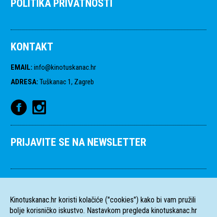
POLITIKA PRIVATNOSTI
KONTAKT
EMAIL
:
info@kinotuskanac.hr
ADRESA
:
Tuškanac 1, Zagreb
PRIJAVITE SE NA NEWSLETTER
Kinotuskanac.hr koristi kolačiće ("cookies") kako bi vam pružili
bolje korisničko iskustvo. Nastavkom pregleda kinotuskanac.hr