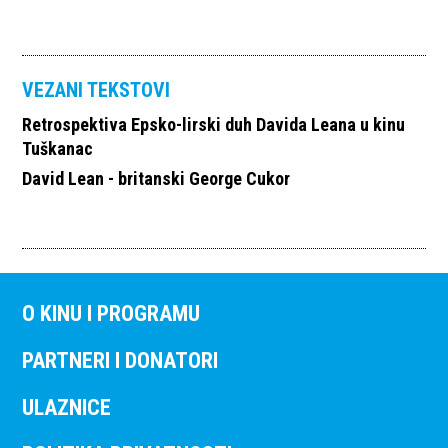
VEZANI TEKSTOVI
Retrospektiva Epsko-lirski duh Davida Leana u kinu
Tuškanac
David Lean - britanski George Cukor
O KINU I PROGRAMU
PARTNERI I DONATORI
ULAZNICE