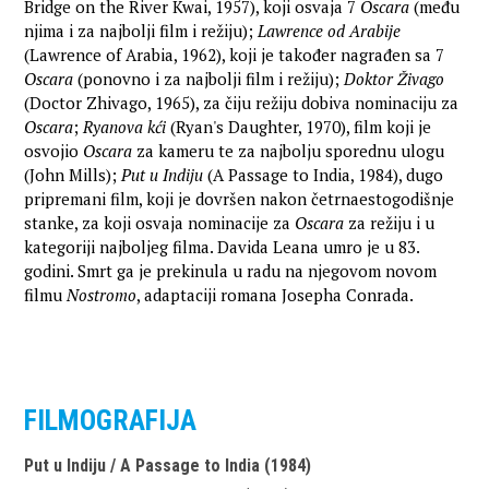
Bridge on the River Kwai, 1957), koji osvaja 7
Oscara
(među
njima i za najbolji film i režiju);
Lawrence od Arabije
(Lawrence of Arabia, 1962), koji je također nagrađen sa 7
Oscara
(ponovno i za najbolji film i režiju);
Doktor Živago
(Doctor Zhivago, 1965), za čiju režiju dobiva nominaciju za
Oscara
;
Ryanova kći
(Ryan's Daughter, 1970), film koji je
osvojio
Oscara
za kameru te za najbolju sporednu ulogu
(John Mills);
Put u Indiju
(A Passage to India, 1984), dugo
pripremani film, koji je dovršen nakon četrnaestogodišnje
stanke, za koji osvaja nominacije za
Oscara
za režiju i u
kategoriji najboljeg filma. Davida Leana umro je u 83.
godini. Smrt ga je prekinula u radu na njegovom novom
filmu
Nostromo
, adaptaciji romana Josepha Conrada.
FILMOGRAFIJA
Put u Indiju / A Passage to India (1984)