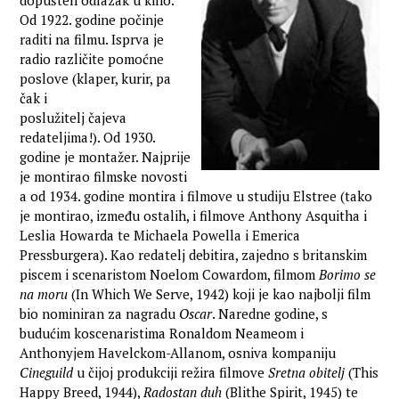
dopušten odlazak u kino.
Od 1922. godine počinje
raditi na filmu. Isprva je
radio različite pomoćne
poslove (klaper, kurir, pa
čak i
poslužitelj čajeva
redateljima!). Od 1930.
godine je montažer. Najprije
je montirao filmske novosti
a od 1934. godine montira i filmove u studiju Elstree (tako
je montirao, između ostalih, i filmove Anthony Asquitha i
Leslia Howarda te Michaela Powella i Emerica
Pressburgera). Kao redatelj debitira, zajedno s britanskim
piscem i scenaristom Noelom Cowardom, filmom
Borimo se
na moru
(In Which We Serve, 1942) koji je kao najbolji film
bio nominiran za nagradu
Oscar
. Naredne godine, s
budućim koscenaristima Ronaldom Neameom i
Anthonyjem Havelckom-Allanom, osniva kompaniju
Cineguild
u čijoj produkciji režira filmove
Sretna obitelj
(This
Happy Breed, 1944),
Radostan duh
(Blithe Spirit, 1945) te