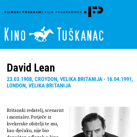
David Lean
23.03.1908, CROYDON, VELIKA BRITANIJA - 16.04.1991,
LONDON, VELIKA BRITANIJA
Britanski redatelj, scenarist
i montažer. Potječe iz
kvekerske obitelji te mu,
kao dječaku, nije bio